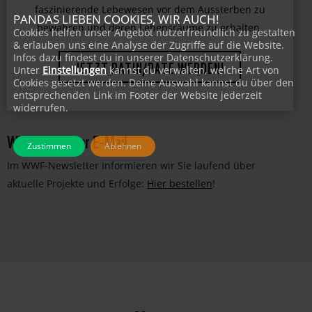
bedrohter Tierarten. Unterstützen Sie uns dabei,
PANDAS LIEBEN COOKIES, WIR AUCH!
faszinierende Lebewesen vor dem Aussterben zu
Cookies helfen unser Angebot nutzerfreundlich zu gestalten
bewahren und deren Lebensräume zu erhalten.
& erlauben uns eine Analyse der Zugriffe auf die Website.
Infos dazu findest du in unserer Datenschutzerklärung.
Unter
Einstellungen
kannst du verwalten, welche Art von
JETZT PATIN/PATE WERDEN!
Cookies gesetzt werden. Deine Auswahl kannst du über den
entsprechenden Link im Footer der Website jederzeit
widerrufen.
WWF-News per E-Mail
Zustimmen
Ablehnen
Im WWF-Newsletter informieren wir Sie laufend über
aktuelle Projekte und Erfolge:
Hier bestellen
!