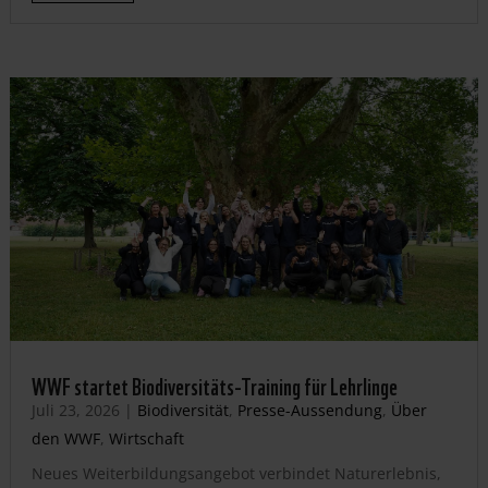
WWF startet Biodiversitäts-Training für Lehrlinge
Juli 23, 2026
|
Biodiversität
,
Presse-Aussendung
,
Über
den WWF
,
Wirtschaft
Neues Weiterbildungsangebot verbindet Naturerlebnis,