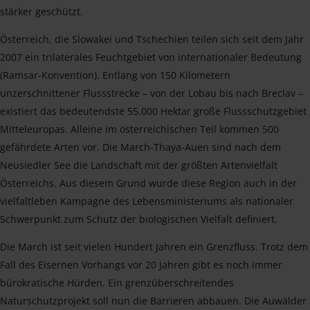
stärker geschützt.
Österreich, die Slowakei und Tschechien teilen sich seit dem Jahr
2007 ein trilaterales Feuchtgebiet von internationaler Bedeutung
(Ramsar-Konvention). Entlang von 150 Kilometern
unzerschnittener Flussstrecke – von der Lobau bis nach Breclav –
existiert das bedeutendste 55.000 Hektar große Flussschutzgebiet
Mitteleuropas. Alleine im österreichischen Teil kommen 500
gefährdete Arten vor. Die March-Thaya-Auen sind nach dem
Neusiedler See die Landschaft mit der größten Artenvielfalt
Österreichs. Aus diesem Grund wurde diese Region auch in der
vielfaltleben Kampagne des Lebensministeriums als nationaler
Schwerpunkt zum Schutz der biologischen Vielfalt definiert.
Die March ist seit vielen Hundert Jahren ein Grenzfluss. Trotz dem
Fall des Eisernen Vorhangs vor 20 Jahren gibt es noch immer
bürokratische Hürden. Ein grenzüberschreitendes
Naturschutzprojekt soll nun die Barrieren abbauen. Die Auwälder