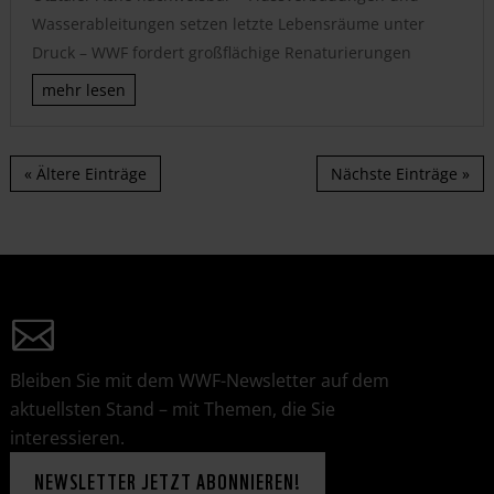
Wasserableitungen setzen letzte Lebensräume unter
Druck – WWF fordert großflächige Renaturierungen
mehr lesen
« Ältere Einträge
Nächste Einträge »
Bleiben Sie mit dem WWF-Newsletter auf dem
aktuellsten Stand – mit Themen, die Sie
interessieren.
NEWSLETTER JETZT ABONNIEREN!