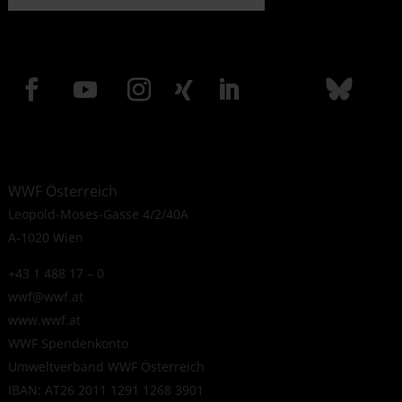
WWF Österreich
Leopold-Moses-Gasse 4/2/40A
A-1020 Wien
+43 1 488 17 – 0
wwf@wwf.at
www.wwf.at
WWF Spendenkonto
Umweltverband WWF Österreich
IBAN: AT26 2011 1291 1268 3901