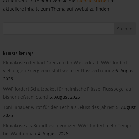
aktuell sein. Bitte benutzen Sie die
Globale Suche
um
aktuellere Inhalte zum Thema auf wwf.at zu finden.
Neueste Beiträge
Klimakrise offenbart Grenzen der Wasserkraft: WWF fordert
vielfältigen Energiemix statt weiterer Flussverbauung
6. August
2026
WWF fordert Schutzpaket für heimische Flüsse: Flusspegel auf
bisher tiefstem Stand
5. August 2026
Toni Innauer wirbt für den Lech als „Fluss des Jahres“
5. August
2026
Klimakrise als Brandbeschleuniger: WWF fordert mehr Tempo
bei Waldumbau
4. August 2026