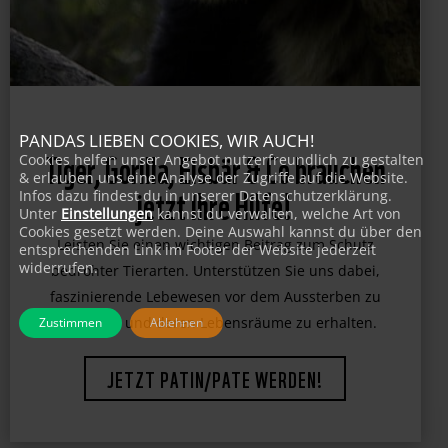
PANDAS LIEBEN COOKIES, WIR AUCH!
Tiger, Gorilla, Eisbär & Co brauchen
Cookies helfen unser Angebot nutzerfreundlich zu gestalten
& erlauben uns eine Analyse der Zugriffe auf die Website.
jetzt Ihre Hilfe!
Infos dazu findest du in unserer Datenschutzerklärung.
Unter
Einstellungen
kannst du verwalten, welche Art von
Cookies gesetzt werden. Deine Auswahl kannst du über den
Leisten Sie einen wichtigen Beitrag zum Schutz
entsprechenden Link im Footer der Website jederzeit
widerrufen.
bedrohter Tierarten. Unterstützen Sie uns dabei,
faszinierende Lebewesen vor dem Aussterben zu
Zustimmen
Ablehnen
bewahren und deren Lebensräume zu erhalten.
JETZT PATIN/PATE WERDEN!