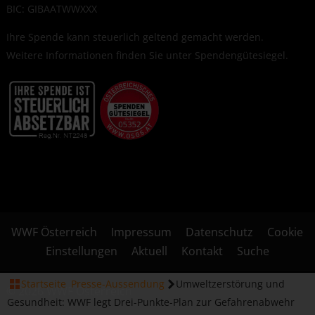
BIC: GIBAATWWXXX
Ihre Spende kann steuerlich geltend gemacht werden.
Weitere Informationen finden Sie unter
Spendengütesiegel
.
WWF Österreich
Impressum
Datenschutz
Cookie
Einstellungen
Aktuell
Kontakt
Suche
Startseite
Presse-Aussendung
Umweltzerstörung und
© 2026 WWF Österreich
Gesundheit: WWF legt Drei-Punkte-Plan zur Gefahrenabwehr