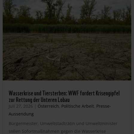
Wasserkrise und Tiersterben: WWF fordert Krisengipfel
zur Rettung der Unteren Lobau
Juli 27, 2026
|
Österreich
,
Politische Arbeit
,
Presse-
Aussendung
Bürgermeister, Umweltstadträtin und Umweltminister
sollen Sofortmaßnahmen gegen die Wasserkrise