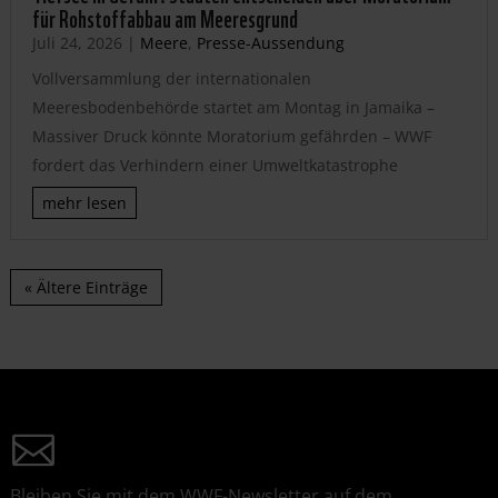
für Rohstoffabbau am Meeresgrund
Juli 24, 2026
|
Meere
,
Presse-Aussendung
Vollversammlung der internationalen
Meeresbodenbehörde startet am Montag in Jamaika –
Massiver Druck könnte Moratorium gefährden – WWF
fordert das Verhindern einer Umweltkatastrophe
mehr lesen
« Ältere Einträge
Bleiben Sie mit dem WWF-Newsletter auf dem