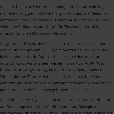
Wie berichtet, wurden über einen längeren Zeitraum hinweg
mehrere streng geschützte Greifvogelarten, darunter Seeadler,
Rotmilane und Mäusebussarde getötet. Auch Katzen und Hunde
fielen den Giftködern zum Opfer. Die Tiere befanden sich
unterschiedlichen Stadien der Verwesung.
Aufgrund der Brisanz des Gesetzesbruches – mutmaßlich handelt
es sich um den größten Fall illegaler Verfolgung von Tieren des
letzten Jahrzehntes in Österreich – muss bei der Aufklärung
äußerst rigoros vorgegangen werden, fordert der WWF. "Was
besonders ins Auge springt, ist die dreiste Vorgangsweise des
Täters oder der Täter: Man hat sich nicht einmal die Mühe
gemacht, die ’Beweisstücke’ verschwinden zu lassen, sondern die
getöteten Tiere einfach liegen gelassen", so Pichler.
Die in den letzten Tagen sichergestellten toten Tiere werden nun
am Forschungsinstitut für Wildtierkunde und Ökologie der
Veterinärmedizinischen Uni Wien untersucht. Mit der Vorlage des