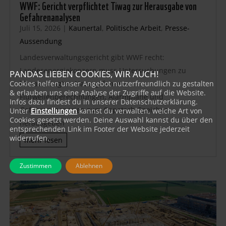
WWF: Gericht verpflichtet Tiwag zur Herausgabe von
Gefahrenanalysen
Juli 15, 2026
|
Kaunertal
,
Politische Arbeit
,
Presse-
Aussendung
Landesverwaltungsgericht gibt WWF recht:
Landesenergiekonzern muss Untersuchungen zu
PANDAS LIEBEN COOKIES, WIR AUCH!
klimabedingten Naturgefahren,
Cookies helfen unser Angebot nutzerfreundlich zu gestalten
& erlauben uns eine Analyse der Zugriffe auf die Website.
Flutwellenberechnungen, Alarmpläne und
Infos dazu findest du in unserer Datenschutzerklärung.
Gefahrenszenarien zum Gepatsch-Speicher
Unter
Einstellungen
kannst du verwalten, welche Art von
Cookies gesetzt werden. Deine Auswahl kannst du über den
herausgeben
entsprechenden Link im Footer der Website jederzeit
widerrufen.
mehr lesen
Zustimmen
Ablehnen