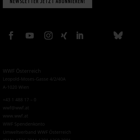
NEWSLETTER JETZT ABONNIEREN!
WWF Österreich
Leopold-Moses-Gasse 4/2/40A
A-1020 Wien
+43 1 488 17 – 0
wwf@wwf.at
www.wwf.at
WWF Spendenkonto
Umweltverband WWF Österreich