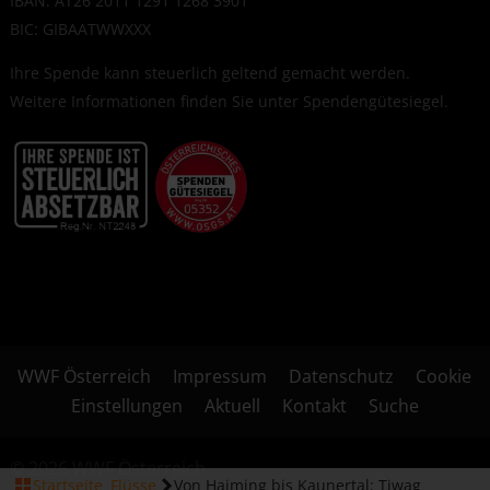
IBAN: AT26 2011 1291 1268 3901
BIC: GIBAATWWXXX
Ihre Spende kann steuerlich geltend gemacht werden.
Weitere Informationen finden Sie unter
Spendengütesiegel
.
WWF Österreich
Impressum
Datenschutz
Cookie
Einstellungen
Aktuell
Kontakt
Suche
© 2026 WWF Österreich
Startseite
Flüsse
Von Haiming bis Kaunertal: Tiwag