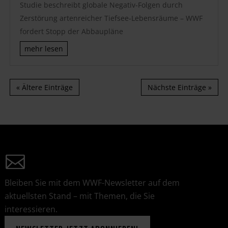
Studie beschreibt globale Negativ-Folgen durch
Zerstörung artenreicher Tiefsee-Lebensräume – WWF
fordert Stopp der Abbaupläne
mehr lesen
« Ältere Einträge
Nächste Einträge »
Bleiben Sie mit dem WWF-Newsletter auf dem
aktuellsten Stand – mit Themen, die Sie
interessieren.