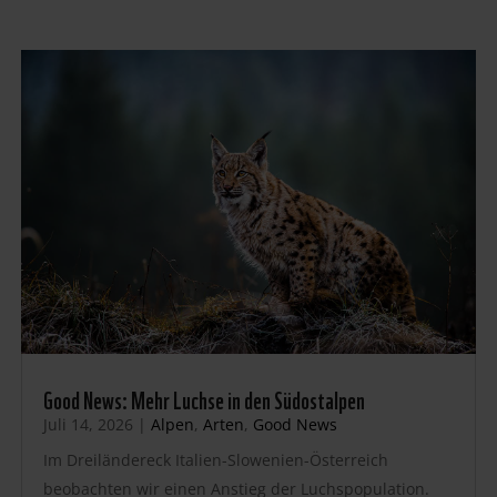
Good News: Mehr Luchse in den Südostalpen
Juli 14, 2026
|
Alpen
,
Arten
,
Good News
Im Dreiländereck Italien-Slowenien-Österreich
beobachten wir einen Anstieg der Luchspopulation.