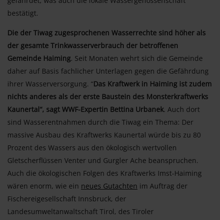
gefährdet, was auch die lokale Wassergenossenschaft
bestätigt.
Die der Tiwag zugesprochenen Wasserrechte sind höher als
der gesamte Trinkwasserverbrauch der betroffenen
Gemeinde Haiming
. Seit Monaten wehrt sich die Gemeinde
daher auf Basis fachlicher Unterlagen gegen die Gefährdung
ihrer Wasserversorgung. “
Das Kraftwerk in Haiming ist zudem
nichts anderes als der erste Baustein des Monsterkraftwerks
Kaunertal“, sagt WWF-Expertin Bettina Urbanek
. Auch dort
sind Wasserentnahmen durch die Tiwag ein Thema: Der
massive Ausbau des Kraftwerks Kaunertal würde bis zu 80
Prozent des Wassers aus den ökologisch wertvollen
Gletscherflüssen Venter und Gurgler Ache beanspruchen.
Auch die ökologischen Folgen des Kraftwerks Imst-Haiming
wären enorm, wie ein
neues Gutachten
im Auftrag der
Fischereigesellschaft Innsbruck, der
Landesumweltanwaltschaft Tirol, des Tiroler