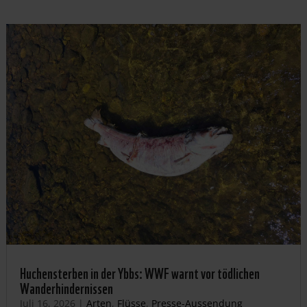
Huchensterben in der Ybbs: WWF warnt vor tödlichen
Wanderhindernissen
Juli 16, 2026
|
Arten
,
Flüsse
,
Presse-Aussendung