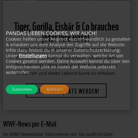
Tiger, Gorilla, Eisbär & Co brauchen
PANDAS LIEBEN COOKIES, WIR AUCH!
jetzt Ihre Hilfe!
Cookies helfen unser Angebot nutzerfreundlich zu gestalten
& erlauben uns eine Analyse der Zugriffe auf die Website.
Infos dazu findest du in unserer Datenschutzerklärung.
Leisten Sie einen wichtigen Beitrag zum Schutz
Unter
Einstellungen
kannst du verwalten, welche Art von
Cookies gesetzt werden. Deine Auswahl kannst du über den
bedrohter Tierarten. Unterstützen Sie uns dabei,
entsprechenden Link im Footer der Website jederzeit
faszinierende Lebewesen vor dem Aussterben zu
widerrufen.
bewahren und deren Lebensräume zu erhalten.
Zustimmen
Ablehnen
JETZT PATIN/PATE WERDEN!
WWF-News per E-Mail
Im WWF-Newsletter informieren wir Sie laufend über