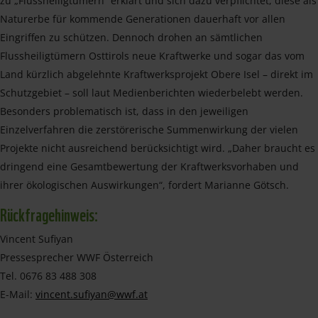
zu „Flussheiligtümern“ erklärt und sich dazu verpflichtet, diese als
Naturerbe für kommende Generationen dauerhaft vor allen
Eingriffen zu schützen. Dennoch drohen an sämtlichen
Flussheiligtümern Osttirols neue Kraftwerke und sogar das vom
Land kürzlich abgelehnte Kraftwerksprojekt Obere Isel – direkt im
Schutzgebiet – soll laut Medienberichten wiederbelebt werden.
Besonders problematisch ist, dass in den jeweiligen
Einzelverfahren die zerstörerische Summenwirkung der vielen
Projekte nicht ausreichend berücksichtigt wird. „Daher braucht es
dringend eine Gesamtbewertung der Kraftwerksvorhaben und
ihrer ökologischen Auswirkungen“, fordert Marianne Götsch.
Rückfragehinweis:
Vincent Sufiyan
Pressesprecher WWF Österreich
Tel. 0676 83 488 308
E-Mail:
vincent.sufiyan@wwf.at