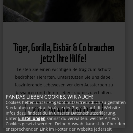
Tiger, Gorilla, Eisbär & Co brauchen
jetzt Ihre Hilfe!
Leisten Sie einen wichtigen Beitrag zum Schutz
bedrohter Tierarten. Unterstützen Sie uns dabei,
faszinierende Lebewesen vor dem Aussterben zu
PANDAS LIEBEN COOKIES, WIR AUCH!
bewahren und deren Lebensräume zu erhalten.
Cookies helfen unser Angebot nutzerfreundlich zu gestalten
& erlauben uns eine Analyse der Zugriffe auf die Website.
Infos dazu findest du in unserer Datenschutzerklärung.
JETZT PATIN/PATE WERDEN!
Unter
Einstellungen
kannst du verwalten, welche Art von
Cookies gesetzt werden. Deine Auswahl kannst du über den
entsprechenden Link im Footer der Website jederzeit