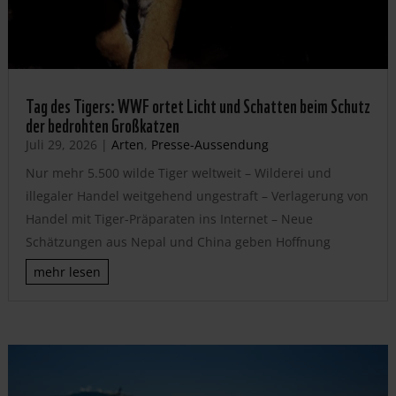
Tag des Tigers: WWF ortet Licht und Schatten beim Schutz
der bedrohten Großkatzen
Juli 29, 2026
|
Arten
,
Presse-Aussendung
Nur mehr 5.500 wilde Tiger weltweit – Wilderei und
illegaler Handel weitgehend ungestraft – Verlagerung von
Handel mit Tiger-Präparaten ins Internet – Neue
Schätzungen aus Nepal und China geben Hoffnung
mehr lesen