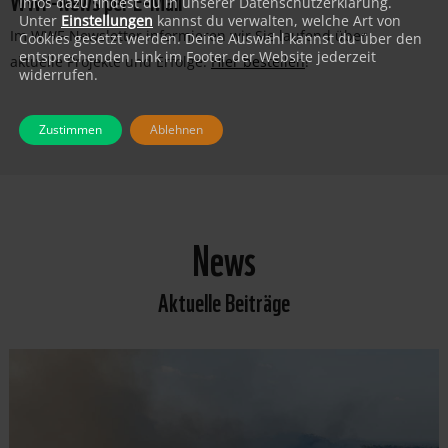
Infos dazu findest du in unserer Datenschutzerklärung.
Unter
Einstellungen
kannst du verwalten, welche Art von
Im WWF-Newsletter informieren wir Sie laufend über
Cookies gesetzt werden. Deine Auswahl kannst du über den
entsprechenden Link im Footer der Website jederzeit
aktuelle Projekte und Erfolge:
Hier bestellen
!
widerrufen.
Zustimmen
Ablehnen
News
Aktuelle Beiträge