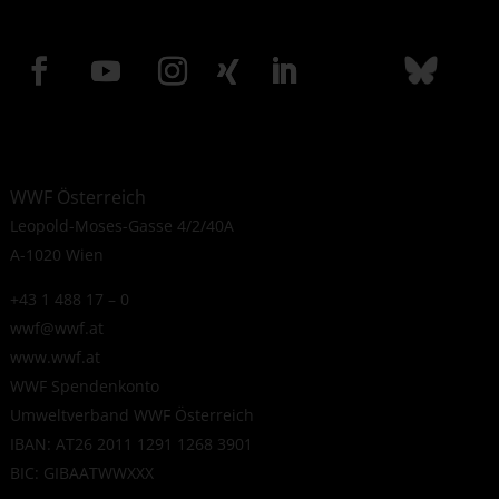
WWF Österreich
Leopold-Moses-Gasse 4/2/40A
A-1020 Wien
+43 1 488 17 – 0
wwf@wwf.at
www.wwf.at
WWF Spendenkonto
Umweltverband WWF Österreich
IBAN: AT26 2011 1291 1268 3901
BIC: GIBAATWWXXX