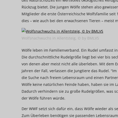
des Naturschutzes ein wertvolles ökologisches Refugi
Rückzug bietet. Die jungen Wölfe stehen also gewisser
Mitglieder die erste Österreichische Wolfsfamilie seit
dies – wie auch bei den erwachsenen Tieren – meist mi
Wolfsnachwuchs in Allentsteig, © by BMLVS
Wölfe leben im Familienverband. Ein Rudel umfasst in
Die durchschnittliche Rudelgröße liegt bei vier bis s
von denen aber meist nicht alle überleben. Mit dem Er
Jahren der Fall, verlassen die Jungtiere das Rudel. “
die Suche nach freiem Lebensraum und einen Partner m
Wölfe keine natürlichen Feinde haben, haben sie im L
Dadurch verhindern sie zu große Rudelgrößen, was s
der Wölfe führen würde.
Der WWF setzt sich dafür ein, dass Wölfe wieder als se
Zum Überleben benötigen sie passenden Lebensraum 