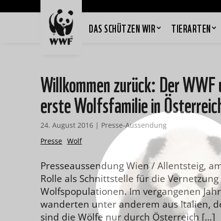
DAS SCHÜTZEN WIR
TIERARTEN
Willkommen zurück: Der WWF u
erste Wolfsfamilie in Österreic
24. August 2016
|
Presse-Aussendung
Presse
Wolf
Presseaussendung Wien / Allentsteig, am 
Rolle als Schnittstelle für die Vernetzun
Wolfspopulationen. Im vergangenen Jahr 
wanderten unter anderem aus Italien, de
sind die Wölfe nur durch Österreich […]