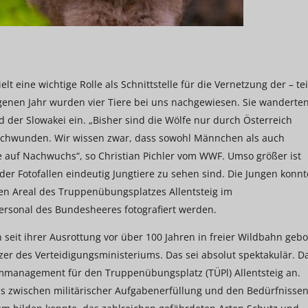
elt eine wichtige Rolle als Schnittstelle für die Vernetzung der – tei
enen Jahr wurden vier Tiere bei uns nachgewiesen. Sie wanderte
 der Slowakei ein. „Bisher sind die Wölfe nur durch Österreich
chwunden. Wir wissen zwar, dass sowohl Männchen als auch
 auf Nachwuchs“, so Christian Pichler vom WWF. Umso größer ist
r Fotofallen eindeutig Jungtiere zu sehen sind. Die Jungen konn
ßen Areal des Truppenübungsplatzes Allentsteig im
ersonal des Bundesheeres fotografiert werden.
h seit ihrer Ausrottung vor über 100 Jahren in freier Wildbahn geb
tzer des Verteidigungsministeriums. Das sei absolut spektakulär. D
mmanagement für den Truppenübungsplatz (TÜPl) Allentsteig an.
ss zwischen militärischer Aufgabenerfüllung und den Bedürfnisse