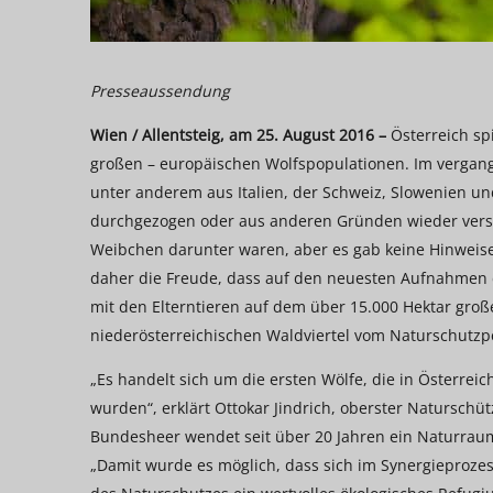
Presseaussendung
Wien / Allentsteig, am 25. August 2016 –
Österreich spi
großen – europäischen Wolfspopulationen. Im vergang
unter anderem aus Italien, der Schweiz, Slowenien und
durchgezogen oder aus anderen Gründen wieder vers
Weibchen darunter waren, aber es gab keine Hinweise
daher die Freude, dass auf den neuesten Aufnahmen de
mit den Elterntieren auf dem über 15.000 Hektar gro
niederösterreichischen Waldviertel vom Naturschutzp
„Es handelt sich um die ersten Wölfe, die in Österreic
wurden“, erklärt Ottokar Jindrich, oberster Naturschü
Bundesheer wendet seit über 20 Jahren ein Naturrau
„Damit wurde es möglich, dass sich im Synergieproze