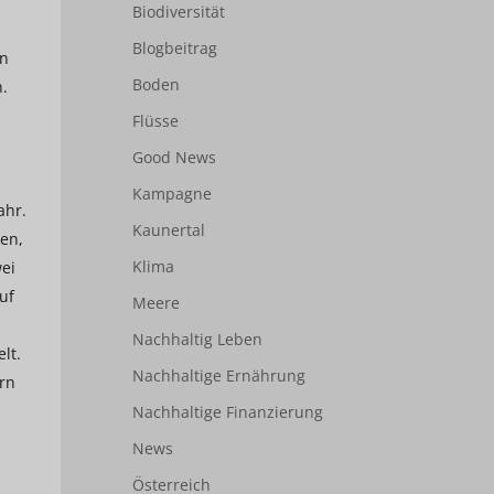
Biodiversität
Blogbeitrag
en
Boden
n.
Flüsse
Good News
Kampagne
ahr.
Kaunertal
pen,
Klima
wei
uf
Meere
Nachhaltig Leben
lt.
Nachhaltige Ernährung
rn
Nachhaltige Finanzierung
News
Österreich