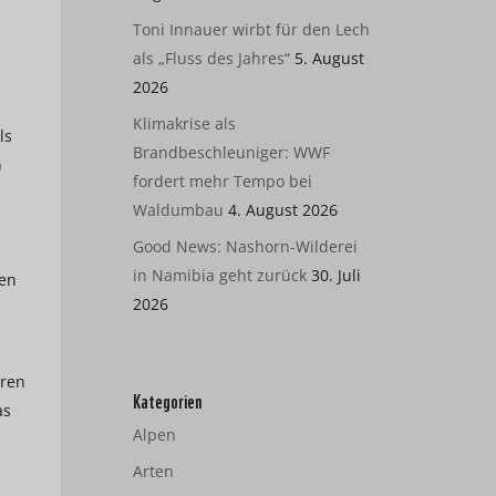
Toni Innauer wirbt für den Lech
als „Fluss des Jahres“
5. August
2026
Klimakrise als
ls
Brandbeschleuniger: WWF
n
fordert mehr Tempo bei
Waldumbau
4. August 2026
Good News: Nashorn-Wilderei
in Namibia geht zurück
30. Juli
ten
2026
oren
Kategorien
as
Alpen
n
Arten