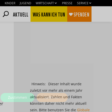
KINDER
JUGEND
WIRTSCHAFT
PRESSE
SERVICE
AKTUELL
WAS KANN ICH TUN
SPENDEN
Hinweis:
Dieser Inhalt wurde
zuletzt vor mehr als einem Jahr
aktualisiert. Zahlen und Fakten
Zustimmen
Ablehnen
er
könnten daher nicht mehr aktuell
sein. Bitte benutzen Sie die
Globale