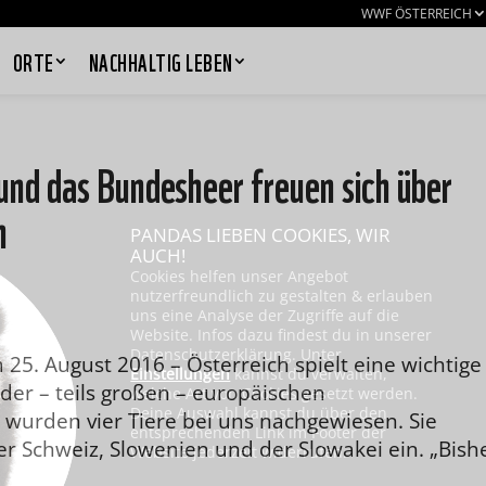
WWF ÖSTERREICH
ORTE
NACHHALTIG LEBEN
nd das Bundesheer freuen sich über
h
PANDAS LIEBEN COOKIES, WIR
AUCH!
Cookies helfen unser Angebot
nutzerfreundlich zu gestalten & erlauben
uns eine Analyse der Zugriffe auf die
Website. Infos dazu findest du in unserer
Datenschutzerklärung. Unter
25. August 2016 – Österreich spielt eine wichtige
Einstellungen
kannst du verwalten,
g der – teils großen – europäischen
welche Art von Cookies gesetzt werden.
Deine Auswahl kannst du über den
wurden vier Tiere bei uns nachgewiesen. Sie
entsprechenden Link im Footer der
r Schweiz, Slowenien und der Slowakei ein. „Bish
Website jederzeit widerrufen.