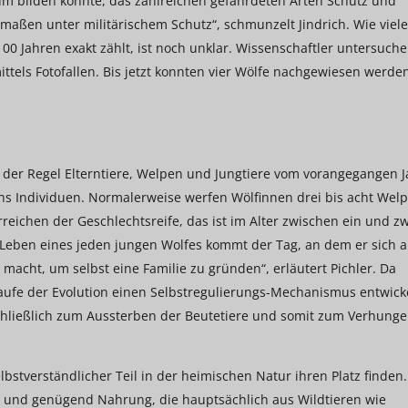
um bilden konnte, das zahlreichen gefährdeten Arten Schutz und
maßen unter militärischem Schutz“, schmunzelt Jindrich. Wie viele
 100 Jahren exakt zählt, ist noch unklar. Wissenschaftler untersuch
ttels Fotofallen. Bis jetzt konnten vier Wölfe nachgewiesen werde
 der Regel Elterntiere, Welpen und Jungtiere vom vorangegangen J
echs Individuen. Normalerweise werfen Wölfinnen drei bis acht Wel
reichen der Geschlechtsreife, das ist im Alter zwischen ein und z
Im Leben eines jeden jungen Wolfes kommt der Tag, an dem er sich a
acht, um selbst eine Familie zu gründen“, erläutert Pichler. Da
aufe der Evolution einen Selbstregulierungs-Mechanismus entwicke
chließlich zum Aussterben der Beutetiere und somit zum Verhunge
lbstverständlicher Teil in der heimischen Natur ihren Platz finden.
und genügend Nahrung, die hauptsächlich aus Wildtieren wie