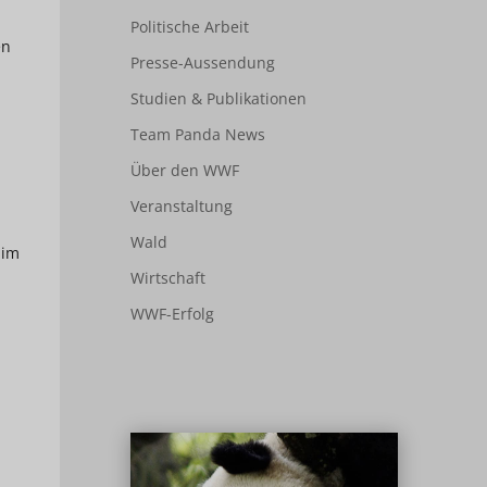
Politische Arbeit
en
Presse-Aussendung
Studien & Publikationen
Team Panda News
Über den WWF
Veranstaltung
Wald
 im
Wirtschaft
WWF-Erfolg