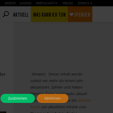
KINDER
JUGEND
WIRTSCHAFT
PRESSE
SERVICE
AKTUELL
WAS KANN ICH TUN
SPENDEN
der
Hinweis:
Dieser Inhalt wurde
zuletzt vor mehr als einem Jahr
aktualisiert. Zahlen und Fakten
könnten daher nicht mehr aktuell
Zustimmen
Ablehnen
sein. Bitte benutzen Sie die
Globale
Suche
um aktuellere Inhalte zum