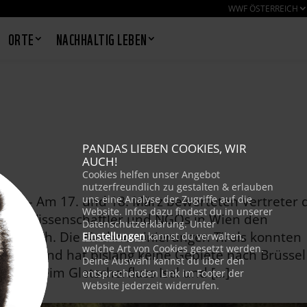
WWF ÖSTERREICH
ORTE
NACHHALTIG LEBEN
PANDAS LIEBEN COOKIES, WIR
AUCH!
Cookies helfen unser Angebot
nutzerfreundlich zu gestalten & erlauben
015 – Am 17. und 18. März bewerteten Vertreter 
uns eine Analyse der Zugriffe auf die
Website. Infos dazu findest du in unserer
den, Wissenschaftler und NGOs in Wien den
Datenschutzerklärung. Unter
terreich. Die Nachnominierungen Tirols konnten
Einstellungen
kannst du verwalten,
welche Art von Cookies gesetzt werden.
Bundesland hat bislang keine Gebiete nach Brüssel
Deine Auswahl kannst du über den
ers beim Gletscherfluss Isel und […]
entsprechenden Link im Footer der
Website jederzeit widerrufen.