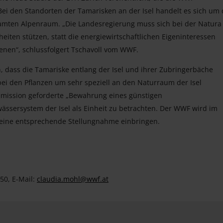
i den Standorten der Tamarisken an der Isel handelt es sich um 
amten Alpenraum. „Die Landesregierung muss sich bei der Natura
iten stützen, statt die energiewirtschaftlichen Eigeninteressen
nen“, schlussfolgert Tschavoll vom WWF.
dass die Tamariske entlang der Isel und ihrer Zubringerbäche
bei den Pflanzen um sehr speziell an den Naturraum der Isel
mmission geforderte „Bewahrung eines günstigen
ässersystem der Isel als Einheit zu betrachten. Der WWF wird im
 eine entsprechende Stellungnahme einbringen.
50, E-Mail:
claudia.mohl@wwf.at