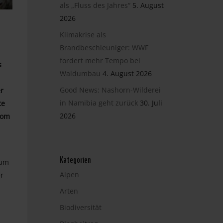
als „Fluss des Jahres“
5. August
2026
Klimakrise als
Brandbeschleuniger: WWF
fordert mehr Tempo bei
s
Waldumbau
4. August 2026
Good News: Nashorn-Wilderei
er
in Namibia geht zurück
30. Juli
te
2026
vom
Kategorien
zum
Alpen
r
Arten
Biodiversität