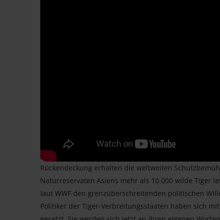
Rückendeckung erhalten die weltweiten Schutzbemühu
Naturreservaten Asiens mehr als 10.000 wilde Tiger l
laut WWF den grenzüberschreitenden politischen Wille
Politiker der Tiger-Verbreitungsstaaten haben sich m
gesetzt. Sie werden sich jetzt an ihren eigenen Wor