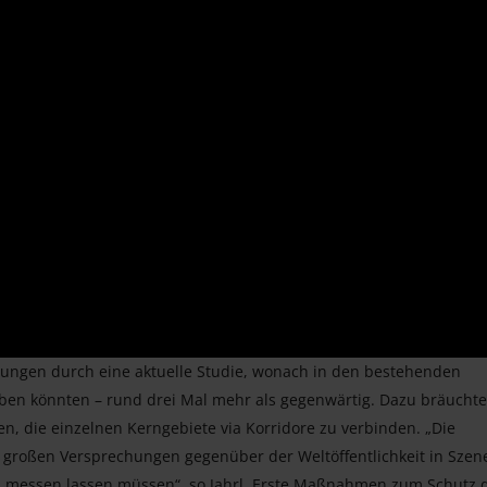
ngen durch eine aktuelle Studie, wonach in den bestehenden
eben könnten – rund drei Mal mehr als gegenwärtig. Dazu bräuchte
n, die einzelnen Kerngebiete via Korridore zu verbinden. „Die
it großen Versprechungen gegenüber der Weltöffentlichkeit in Szen
ten messen lassen müssen“, so Jahrl. Erste Maßnahmen zum Schutz 