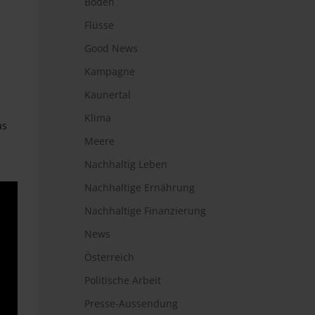
Boden
Flüsse
Good News
Kampagne
Kaunertal
Klima
as
Meere
Nachhaltig Leben
Nachhaltige Ernährung
Nachhaltige Finanzierung
News
Österreich
Politische Arbeit
Presse-Aussendung