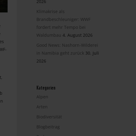
2026
Klimakrise als
Brandbeschleuniger: WWF
e
fordert mehr Tempo bei
e
Waldumbau
4. August 2026
es
Good News: Nashorn-Wilderei
WWF-
in Namibia geht zurück
30. Juli
2026
t,
Kategorien
ob
Alpen
in
Arten
Biodiversität
Blogbeitrag