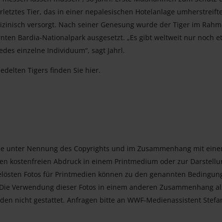
rletztes Tier, das in einer nepalesischen Hotelanlage umherstreifte
izinisch versorgt. Nach seiner Genesung wurde der Tiger im Rah
nten Bardia-Nationalpark ausgesetzt. „Es gibt weltweit nur noch e
edes einzelne Individuum“, sagt Jahrl.
edelten Tigers finden Sie hier.
rne unter Nennung des Copyrights und im Zusammenhang mit ein
gen kostenfreien Abdruck in einem Printmedium oder zur Darstellu
elösten Fotos für Printmedien können zu den genannten Bedingun
. Die Verwendung dieser Fotos in einem anderen Zusammenhang al
en nicht gestattet. Anfragen bitte an WWF-Medienassistent Stefa