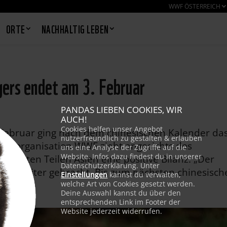
WWF ÖSTERREICH
ORTE
NACHHALTIG LEBEN
gers endet am 3. Februar
PANDAS LIEBEN COOKIES, WIR
AUCH!
Cookies helfen unser Angebot
. Februar ging nach dem chinesischen Kalender da
nutzerfreundlich zu gestalten & erlauben
hutzorganisation WWF zieht angesichts des
uns eine Analyse der Zugriffe auf die
Website. Infos dazu findest du in unserer
 weiten Teilen Asien eine positive Bilanz. „Der
Datenschutzerklärung. Unter
t uns weiter gebracht. Bis zum nächsten chinesisch
Einstellungen
kannst du verwalten,
welche Art von Cookies gesetzt werden.
Deine Auswahl kannst du über den
entsprechenden Link im Footer der
Website jederzeit widerrufen.