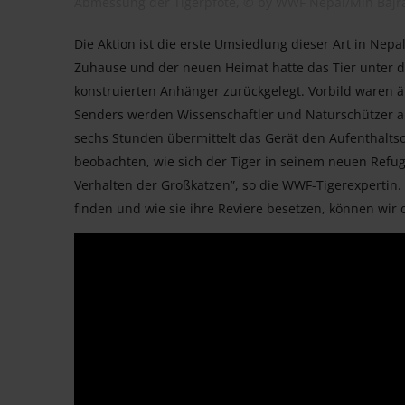
Abmessung der Tigerpfote, © by WWF Nepal/Min Bajr
Die Aktion ist die erste Umsiedlung dieser Art in Nep
Zuhause und der neuen Heimat hatte das Tier unter d
konstruierten Anhänger zurückgelegt. Vorbild waren 
Senders werden Wissenschaftler und Naturschützer auch
sechs Stunden übermittelt das Gerät den Aufenthaltsor
beobachten, wie sich der Tiger in seinem neuen Refu
Verhalten der Großkatzen”, so die WWF-Tigerexpertin.
finden und wie sie ihre Reviere besetzen, können wir 