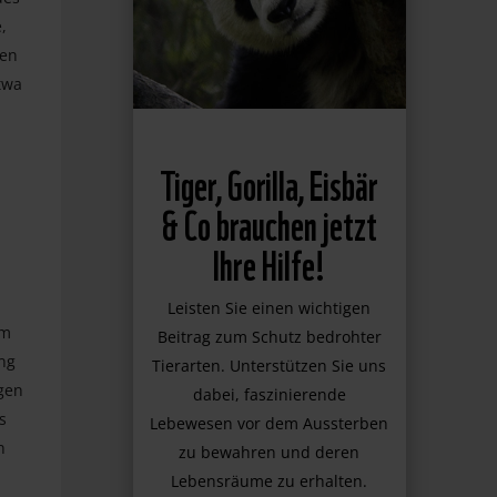
,
men
twa
Tiger, Gorilla, Eisbär
& Co brauchen jetzt
Ihre Hilfe!
Leisten Sie einen wichtigen
em
Beitrag zum Schutz bedrohter
ng
Tierarten. Unterstützen Sie uns
gen
dabei, faszinierende
s
Lebewesen vor dem Aussterben
n
zu bewahren und deren
Lebensräume zu erhalten.