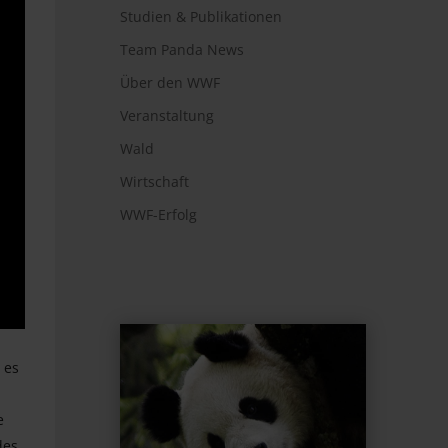
Studien & Publikationen
Team Panda News
Über den WWF
Veranstaltung
Wald
Wirtschaft
WWF-Erfolg
 es
e
des