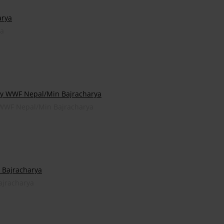
ya
 WWF Nepal/Min Bajracharya
ajracharya