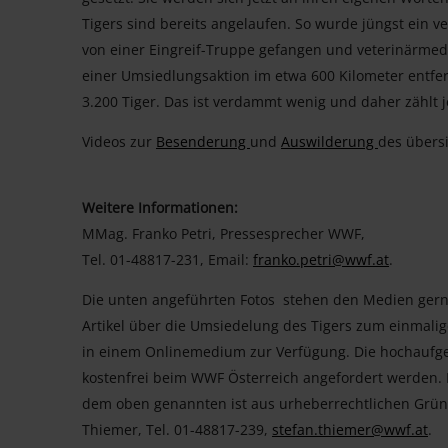
Tigers sind bereits angelaufen. So wurde jüngst ein ve
von einer Eingreif-Truppe gefangen und veterinärmed
einer Umsiedlungsaktion im etwa 600 Kilometer entfer
3.200 Tiger. Das ist verdammt wenig und daher zählt j
Videos zur
Besenderung
und
Auswilderung
des übersi
Weitere Informationen:
MMag. Franko Petri, Pressesprecher WWF,
Tel. 01-48817-231, Email:
franko.petri@wwf.at
.
Die unten angeführten Fotos stehen den Medien ge
Artikel über die Umsiedelung des Tigers zum einmali
in einem Onlinemedium zur Verfügung. Die hochaufg
kostenfrei beim WWF Österreich angefordert werden
dem oben genannten ist aus urheberrechtlichen Gründ
Thiemer, Tel. 01-48817-239,
stefan.thiemer@wwf.at
.