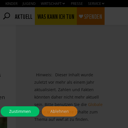
KINDER
JUGEND
WIRTSCHAFT
PRESSE
SERVICE
AKTUELL
WAS KANN ICH TUN
SPENDEN
s
Hinweis:
Dieser Inhalt wurde
zuletzt vor mehr als einem Jahr
aktualisiert. Zahlen und Fakten
en
könnten daher nicht mehr aktuell
sein. Bitte benutzen Sie die
Globale
Zustimmen
Ablehnen
Suche
um aktuellere Inhalte zum
Thema auf wwf.at zu finden.