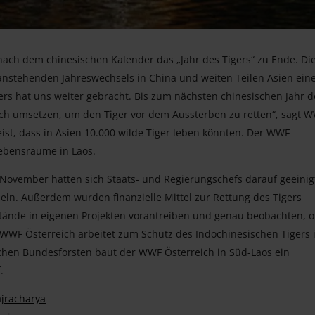
 nach dem chinesischen Kalender das „Jahr des Tigers“ zu Ende. Di
nstehenden Jahreswechsels in China und weiten Teilen Asien ein
igers hat uns weiter gebracht. Bis zum nächsten chinesischen Jahr d
ch umsetzen, um den Tiger vor dem Aussterben zu retten“, sagt 
eist, dass in Asien 10.000 wilde Tiger leben könnten. Der WWF
lebensräume in Laos.
November hatten sich Staats- und Regierungschefs darauf geeinig
eln. Außerdem wurden finanzielle Mittel zur Rettung des Tigers
tände in eigenen Projekten vorantreiben und genau beobachten, 
 WWF Österreich arbeitet zum Schutz des Indochinesischen Tigers 
hen Bundesforsten baut der WWF Österreich in Süd-Laos ein
.