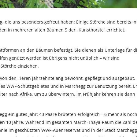
gg
, die uns besonders gefreut haben: Einige Störche sind bereits in
den in mehreren alten Bäumen 5 der „Kunsthorste“ errichtet.
attformen an den Bäumen befestigt. Sie dienen als Unterlage für d
ilfen genutzt werden ist übrigens nicht unüblich – wir sind
e Störche einziehen.
 von den Tieren jahrzehntelang bewohnt, gepflegt und ausgebaut.
 des WWF-Schutzgebietes und in Marchegg zur Benutzung bereit. E
iter nach Afrika, um zu überwintern. Im Frühjahr kehren sie dann
g ein gutes Jahr: 43 Paare brüteten erfolgreich – 6 mehr als noc
nen 10 Jahre. Während im gesamten March-Thaya-Raum die Zahl d
olonie im geschützten WWF-Auenreservat und in der Stadt Marchegg