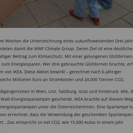
zwei Wochen die Unterzeichnung eines zukunftsweisenden Drei-Jahr
eten damit die WWF Climate Group. Deren Ziel ist eine deutliche
tiger Beitrag zum Klimaschutz. Mit einer gelungenen Glühbirnen
ag zum Energiesparen. Wer drei gebrauchte Glühbirnen brachte, erh
n von IKEA. Diese Aktion bewirkt – gerechnet nach 6-jähriger
sechs Millionen Euro an Stromkosten und 24.000 Tonnen CO2.
ßgängerzonen in Wien, Linz, Salzburg, Graz und Innsbruck. Alle, d
11 Watt-Energiesparlampen geschenkt. IKEA brachte auf diesem Weg
nergiesparlampen unter die ÖsterreicherInnen. Eine Sparlampe h
ben errechnet, dass die Verwendung der geschenkten Sparlampen
. „Das entspricht so viel CO2, wie 15.000 Autos in einem Jahr
.