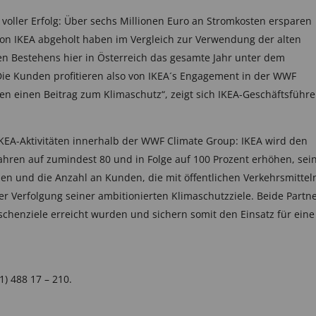
 voller Erfolg: Über sechs Millionen Euro an Stromkosten ersparen
von IKEA abgeholt haben im Vergleich zur Verwendung der alten
gen Bestehens hier in Österreich das gesamte Jahr unter dem
ie Kunden profitieren also von IKEA´s Engagement in der WWF
n einen Beitrag zum Klimaschutz“, zeigt sich IKEA-Geschäftsführe
 IKEA-Aktivitäten innerhalb der WWF Climate Group: IKEA wird den
Jahren auf zumindest 80 und in Folge auf 100 Prozent erhöhen, sei
en und die Anzahl an Kunden, die mit öffentlichen Verkehrsmittel
er Verfolgung seiner ambitionierten Klimaschutzziele. Beide Partn
schenziele erreicht wurden und sichern somit den Einsatz für eine
) 488 17 – 210.