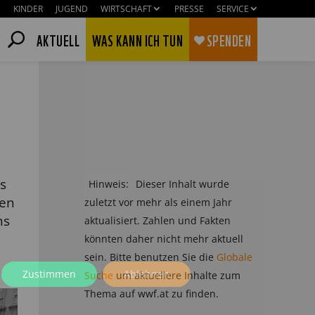
KINDER
JUGEND
WIRTSCHAFT
PRESSE
SERVICE
AKTUELL
WAS KANN ICH TUN
SPENDEN
s
Hinweis:
Dieser Inhalt wurde
ten
zuletzt vor mehr als einem Jahr
hs
aktualisiert. Zahlen und Fakten
könnten daher nicht mehr aktuell
sein. Bitte benutzen Sie die
Globale
Zustimmen
Ablehnen
Suche
um aktuellere Inhalte zum
Thema auf wwf.at zu finden.