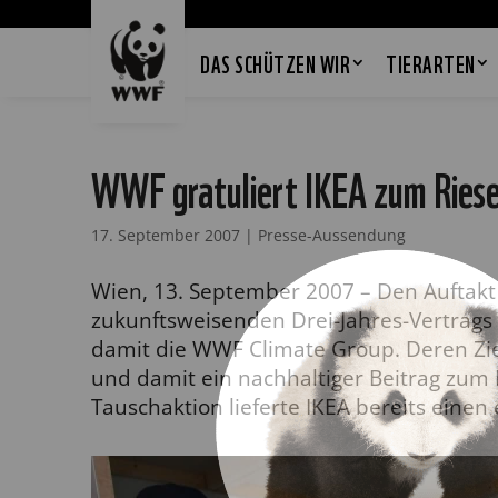
DAS SCHÜTZEN WIR
TIERARTEN
WWF gratuliert IKEA zum Riese
17. September 2007
|
Presse-Aussendung
Wien, 13. September 2007 – Den Auftakt
zukunftsweisenden Drei-Jahres-Vertrag
damit die WWF Climate Group. Deren Zie
und damit ein nachhaltiger Beitrag zum 
Tauschaktion lieferte IKEA bereits einen