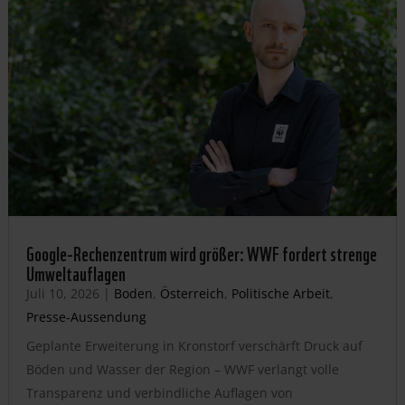
Google-Rechenzentrum wird größer: WWF fordert strenge
Umweltauflagen
Juli 10, 2026
|
Boden
,
Österreich
,
Politische Arbeit
,
Presse-Aussendung
Geplante Erweiterung in Kronstorf verschärft Druck auf
Böden und Wasser der Region – WWF verlangt volle
Transparenz und verbindliche Auflagen von