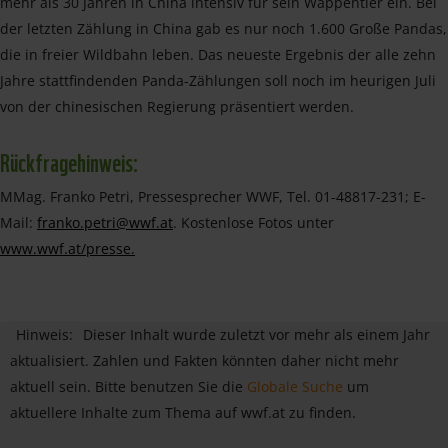
mehr als 30 Jahren in China intensiv für sein Wappentier ein. Bei
der letzten Zählung in China gab es nur noch 1.600 Große Pandas,
die in freier Wildbahn leben. Das neueste Ergebnis der alle zehn
Jahre stattfindenden Panda-Zählungen soll noch im heurigen Juli
von der chinesischen Regierung präsentiert werden.
Rückfragehinweis:
MMag. Franko Petri, Pressesprecher WWF, Tel. 01-48817-231; E-
Mail:
franko.petri@wwf.at
. Kostenlose Fotos unter
www.wwf.at/presse.
Hinweis:
Dieser Inhalt wurde zuletzt vor mehr als einem Jahr
aktualisiert. Zahlen und Fakten könnten daher nicht mehr
aktuell sein. Bitte benutzen Sie die
Globale Suche
um
aktuellere Inhalte zum Thema auf wwf.at zu finden.