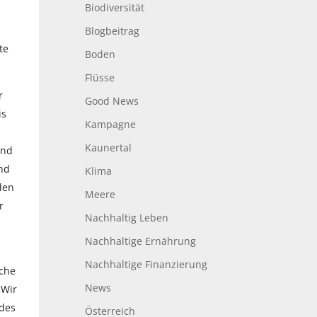
Biodiversität
Blogbeitrag
te
Boden
Flüsse
r
Good News
is
Kampagne
Kaunertal
und
ind
Klima
den
Meere
r
Nachhaltig Leben
Nachhaltige Ernährung
Nachhaltige Finanzierung
sche
News
 Wir
 des
Österreich