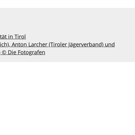
ät in Tirol
eich), Anton Larcher (Tiroler Jägerverband) und
) © Die Fotografen