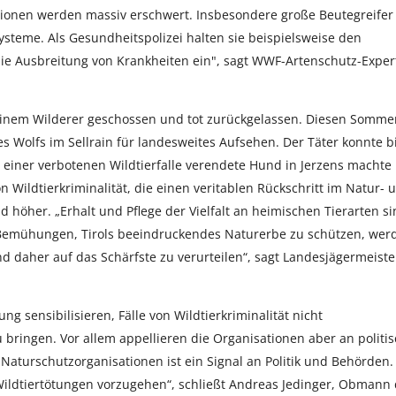
tionen werden massiv erschwert. Insbesondere große Beutegreifer
steme. Als Gesundheitspolizei halten sie beispielsweise den
 Ausbreitung von Krankheiten ein", sagt WWF-Artenschutz-Exper
inem Wilderer geschossen und tot zurückgelassen. Diesen Somme
s Wolfs im Sellrain für landesweites Aufsehen. Der Täter konnte b
n einer verbotenen Wildtierfalle verendete Hund in Jerzens machte
on Wildtierkriminalität, die einen veritablen Rückschritt im Natur- 
d höher. „Erhalt und Pflege der Vielfalt an heimischen Tierarten s
 Bemühungen, Tirols beeindruckendes Naturerbe zu schützen, wer
nd daher auf das Schärfste zu verurteilen“, sagt Landesjägermeiste
g sensibilisieren, Fälle von Wildtierkriminalität nicht
bringen. Vor allem appellieren die Organisationen aber an politi
 Naturschutzorganisationen ist ein Signal an Politik und Behörden.
Wildtiertötungen vorzugehen“, schließt Andreas Jedinger, Obmann