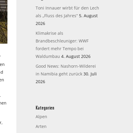
Toni Innauer wirbt für den Lech
als „Fluss des Jahres“
5. August
2026
Klimakrise als
Brandbeschleuniger: WWF
fordert mehr Tempo bei
Waldumbau
4. August 2026
r
ten
Good News: Nashorn-Wilderei
nd
in Namibia geht zurück
30. Juli
ten
2026
.
amen
Kategorien
Alpen
r,
Arten