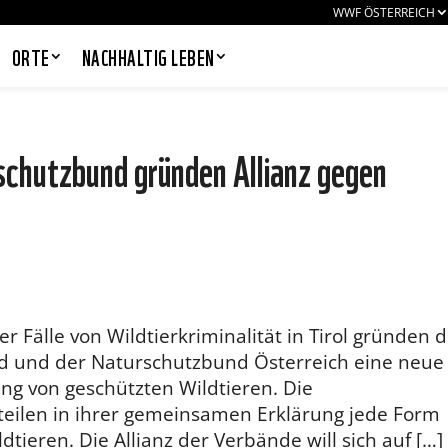
WWF ÖSTERREICH
ORTE
NACHHALTIG LEBEN
chutzbund gründen Allianz gegen
PANDAS LIEBEN COOKIES, WIR
AUCH!
Cookies helfen unser Angebot
nutzerfreundlich zu gestalten & erlauben
uns eine Analyse der Zugriffe auf die
Website. Infos dazu findest du in unserer
Datenschutzerklärung. Unter
er Fälle von Wildtierkriminalität in Tirol gründen 
Einstellungen
kannst du verwalten,
nd und der Naturschutzbund Österreich eine neue
welche Art von Cookies gesetzt werden.
Deine Auswahl kannst du über den
ung von geschützten Wildtieren. Die
entsprechenden Link im Footer der
eilen in ihrer gemeinsamen Erklärung jede Form
Website jederzeit widerrufen.
dtieren. Die Allianz der Verbände will sich auf […]