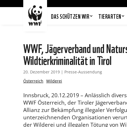
DAS SCHÜTZEN WIR
TIERARTEN
WWF, Jägerverband und Naturs
Wildtierkriminalität in Tirol
20. Dezember 2019
|
Presse-Aussendung
Österreich
Wilderei
Innsbruck, 20.12.2019 – Anlässlich divers
WWF Österreich, der Tiroler Jägerverba
Allianz zur Bekämpfung illegaler Verfolg
unterzeichnenden Organisationen verurt
der Wilderei und illegalen Tötung von Wil