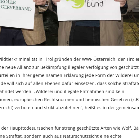
ildtierkriminalität in Tirol gründen der WWF Österreich, der Tirole
e neue Allianz zur Bekämpfung illegaler Verfolgung von geschütz
urteilen in ihrer gemeinsamen Erklärung jede Form der Wilderei u
nde will sich auf allen Ebenen dafür einsetzen, dass solche Strafta
eahndet werden. „Wilderei und illegale Entnahmen sind kein
ntionen, europäischen Rechtsnormen und heimischen Gesetzen (z.B
tzrecht) verboten und strikt abzulehnen“, heißt es in der gemeins
e der Haupttodesursachen für streng geschützte Arten wie Wolf, Bä
eine Straftat, sondern auch aus Naturschutzsicht eine echte