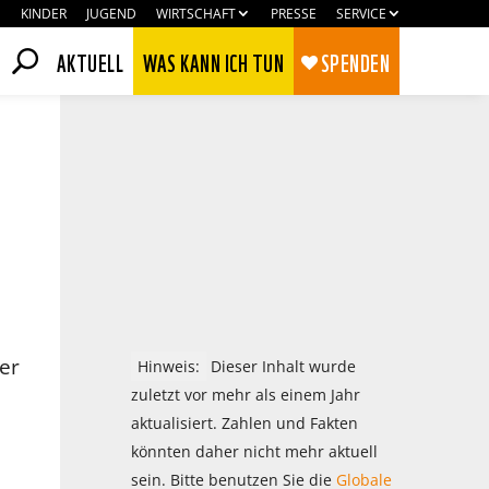
KINDER
JUGEND
WIRTSCHAFT
PRESSE
SERVICE
AKTUELL
WAS KANN ICH TUN
SPENDEN
der
Hinweis:
Dieser Inhalt wurde
zuletzt vor mehr als einem Jahr
aktualisiert. Zahlen und Fakten
Zustimmen
Ablehnen
könnten daher nicht mehr aktuell
sein. Bitte benutzen Sie die
Globale