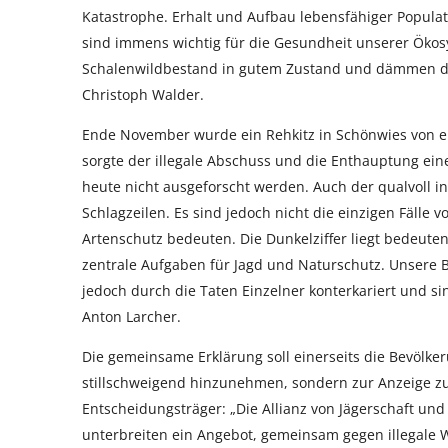
Katastrophe. Erhalt und Aufbau lebensfähiger Popula
sind immens wichtig für die Gesundheit unserer Ökosy
Schalenwildbestand in gutem Zustand und dämmen die
Christoph Walder.
Ende November wurde ein Rehkitz in Schönwies von e
sorgte der illegale Abschuss und die Enthauptung eine
heute nicht ausgeforscht werden. Auch der qualvoll i
Schlagzeilen. Es sind jedoch nicht die einzigen Fälle v
Artenschutz bedeuten. Die Dunkelziffer liegt bedeuten
zentrale Aufgaben für Jagd und Naturschutz. Unsere
jedoch durch die Taten Einzelner konterkariert und si
Anton Larcher.
Die gemeinsame Erklärung soll einerseits die Bevölkerun
stillschweigend hinzunehmen, sondern zur Anzeige zu 
Entscheidungsträger: „Die Allianz von Jägerschaft und
unterbreiten ein Angebot, gemeinsam gegen illegale 