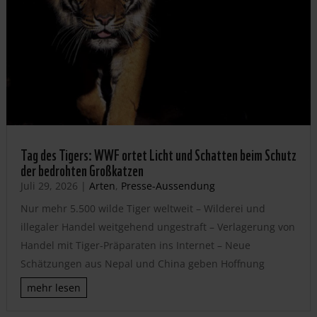
Tag des Tigers: WWF ortet Licht und Schatten beim Schutz
der bedrohten Großkatzen
Juli 29, 2026
|
Arten
,
Presse-Aussendung
Nur mehr 5.500 wilde Tiger weltweit – Wilderei und
illegaler Handel weitgehend ungestraft – Verlagerung von
Handel mit Tiger-Präparaten ins Internet – Neue
Schätzungen aus Nepal und China geben Hoffnung
mehr lesen