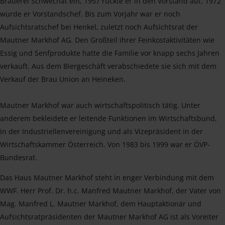
Brauerei Schwechat ein, 1957 rückte er in den Vorstand auf, 1972
wurde er Vorstandschef. Bis zum Vorjahr war er noch
Aufsichtsratschef bei Henkel, zuletzt noch Aufsichtsrat der
Mautner Markhof AG. Den Großteil ihrer Feinkostaktivitäten wie
Essig und Senfprodukte hatte die Familie vor knapp sechs Jahren
verkauft. Aus dem Biergeschäft verabschiedete sie sich mit dem
Verkauf der Brau Union an Heineken.
Mautner Markhof war auch wirtschaftspolitisch tätig. Unter
anderem bekleidete er leitende Funktionen im Wirtschaftsbund,
in der Industriellenvereinigung und als Vizepräsident in der
Wirtschaftskammer Österreich. Von 1983 bis 1999 war er ÖVP-
Bundesrat.
Das Haus Mautner Markhof steht in enger Verbindung mit dem
WWF. Herr Prof. Dr. h.c. Manfred Mautner Markhof, der Vater von
Mag. Manfred L. Mautner Markhof, dem Hauptaktionär und
Aufsichtsratpräsidenten der Mautner Markhof AG ist als Voreiter