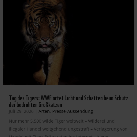
Tag des Tigers: WWF ortet Licht und Schatten beim Schutz
der bedrohten Großkatzen
Juli 29, 2026
|
Arten
,
Presse-Aussendung
Nur mehr 5.500 wilde Tiger weltweit – Wilderei und
illegaler Handel weitgehend ungestraft – Verlagerung von
Handel mit Tiger-Präparaten ins Internet – Neue