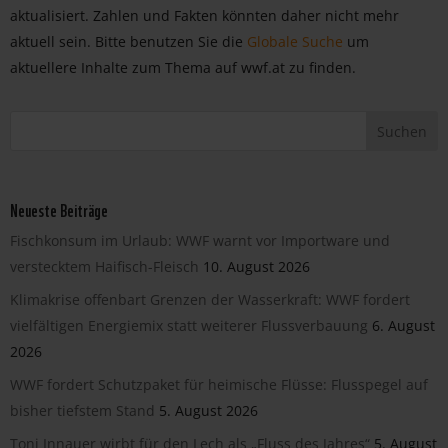
aktualisiert. Zahlen und Fakten könnten daher nicht mehr
aktuell sein. Bitte benutzen Sie die
Globale Suche
um
aktuellere Inhalte zum Thema auf wwf.at zu finden.
Neueste Beiträge
Fischkonsum im Urlaub: WWF warnt vor Importware und
verstecktem Haifisch-Fleisch
10. August 2026
Klimakrise offenbart Grenzen der Wasserkraft: WWF fordert
vielfältigen Energiemix statt weiterer Flussverbauung
6. August
2026
WWF fordert Schutzpaket für heimische Flüsse: Flusspegel auf
bisher tiefstem Stand
5. August 2026
Toni Innauer wirbt für den Lech als „Fluss des Jahres“
5. August