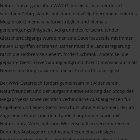
Naturschutzorganisation WWF Österreich. „In einer derart
sensiblen Gebirgslandschaft kann ein völlig überdimensioniertes
Megaprojekt niemals naturverträglich und niemals
genehmigungsfähig sein. Aufgrund des fortschreitenden
Gletscherrückgangs würde hier eine Dauerbaustelle mit immer
neuen Eingriffen entstehen. Daher muss die Landesregierung
rasch die Notbremse ziehen“, fordert Schrank. Zudem sei die
geplante Gletscherverbauung aufgrund ihrer Dimension auch als
Neuerschließung zu werten, die in Tirol nicht zulässig ist.
Der WWF Österreich fordert gemeinsam mit Alpenverein,
Naturfreunden und der Bürgerinitiative Feldring den Stopp des
Megaprojekts sowie rechtlich verbindliche Ausbaugrenzen für
Skigebiete und einen Gletscherschutz ohne Ausnahmen, der im
Zuge eines Gipfels mit dem Landeshauptmann sowie mit
Naturschutz, Wirtschaft und Wissenschaft zu vereinbaren sei.
Denn das Ausbaggern und Asphaltieren eines riesigen
Speicherteiches, der Bau von Seilbahnstationen, Restaurants,