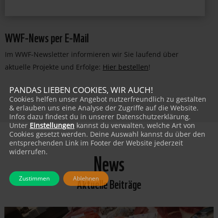
WWF-News per E-Mail
Im WWF-Newsletter informieren wir Sie laufend über
aktuelle Projekte und Erfolge:
Hier bestellen
!
PANDAS LIEBEN COOKIES, WIR AUCH!
Cookies helfen unser Angebot nutzerfreundlich zu gestalten
& erlauben uns eine Analyse der Zugriffe auf die Website.
Infos dazu findest du in unserer Datenschutzerklärung.
Unter
Einstellungen
kannst du verwalten, welche Art von
Cookies gesetzt werden. Deine Auswahl kannst du über den
entsprechenden Link im Footer der Website jederzeit
News
widerrufen.
Aktuelle Beiträge
Zustimmen
Ablehnen