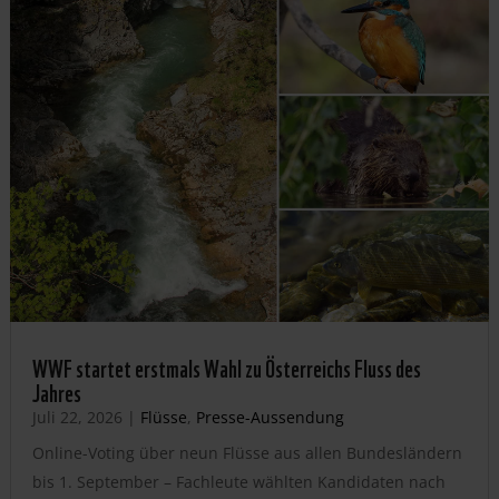
WWF startet erstmals Wahl zu Österreichs Fluss des
Jahres
Juli 22, 2026
|
Flüsse
,
Presse-Aussendung
Online-Voting über neun Flüsse aus allen Bundesländern
bis 1. September – Fachleute wählten Kandidaten nach