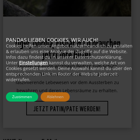
PANDAS LIEBEN COOKIES, WIR AUCH!
Tiger, Gorilla, Eisbär & Co brauchen
Cookies helfen unser Angebot nutzerfreundlich zu gestalten
& erlauben uns eine Analyse der Zugriffe auf die Website.
jetzt Ihre Hilfe!
Infos dazu findest du in unserer Datenschutzerklärung.
Unter
Einstellungen
kannst du verwalten, welche Art von
Cookies gesetzt werden. Deine Auswahl kannst du über den
entsprechenden Link im Footer der Website jederzeit
Leisten Sie einen wichtigen Beitrag zum Schutz
widerrufen.
bedrohter Tierarten. Unterstützen Sie uns dabei,
faszinierende Lebewesen vor dem Aussterben zu
Zustimmen
Ablehnen
bewahren und deren Lebensräume zu erhalten.
JETZT PATIN/PATE WERDEN!