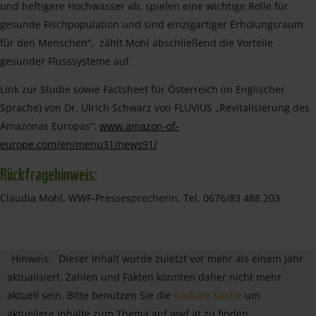
und heftigere Hochwasser ab, spielen eine wichtige Rolle für
gesunde Fischpopulation und sind einzigartiger Erholungsraum
für den Menschen“, zählt Mohl abschließend die Vorteile
gesunder Flusssysteme auf.
Link zur Studie sowie Factsheet für Österreich (in Englischer
Sprache) von Dr. Ulrich Schwarz von FLUVIUS „Revitalisierung des
Amazonas Europas“:
www.amazon-of-
europe.com/en/menu31/news91/
Rückfragehinweis:
Claudia Mohl, WWF-Pressesprecherin, Tel. 0676/83 488 203
Hinweis:
Dieser Inhalt wurde zuletzt vor mehr als einem Jahr
aktualisiert. Zahlen und Fakten könnten daher nicht mehr
aktuell sein. Bitte benutzen Sie die
Globale Suche
um
aktuellere Inhalte zum Thema auf wwf.at zu finden.