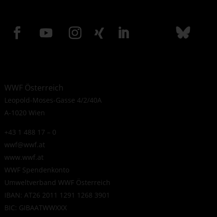
WWF Österreich
Leopold-Moses-Gasse 4/2/40A
A-1020 Wien
+43 1 488 17 – 0
wwf@wwf.at
www.wwf.at
WWF Spendenkonto
Umweltverband WWF Österreich
IBAN: AT26 2011 1291 1268 3901
BIC: GIBAATWWXXX