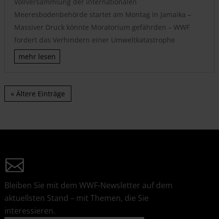
Vollversammlung der internationalen
Meeresbodenbehörde startet am Montag in Jamaika –
Massiver Druck könnte Moratorium gefährden – WWF
fordert das Verhindern einer Umweltkatastrophe
mehr lesen
« Ältere Einträge
Bleiben Sie mit dem WWF-Newsletter auf dem
aktuellsten Stand – mit Themen, die Sie
interessieren.