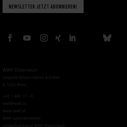
NEWSLETTER JETZT ABONNIEREN!
WWF Österreich
Leopold-Moses-Gasse 4/2/40A
A-1020 Wien
+43 1 488 17 – 0
wwf@wwf.at
www.wwf.at
WWF Spendenkonto
Umweltverband WWF Österreich