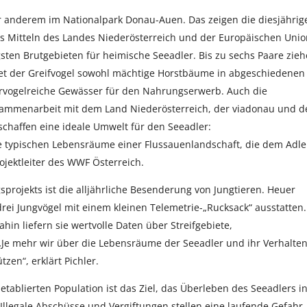
r anderem im Nationalpark Donau-Auen. Das zeigen die diesjährig
s Mitteln des Landes Niederösterreich und der Europäischen Unio
gsten Brutgebieten für heimische Seeadler. Bis zu sechs Paare zie
ndet der Greifvogel sowohl mächtige Horstbäume in abgeschiedenen
servogelreiche Gewässer für den Nahrungserwerb. Auch die
ammenarbeit mit dem Land Niederösterreich, der viadonau und 
schaffen eine ideale Umwelt für den Seeadler:
typischen Lebensräume einer Flussauenlandschaft, die dem Adle
ojektleiter des WWF Österreich.
projekts ist die alljährliche Besenderung von Jungtieren. Heuer
i Jungvögel mit einem kleinen Telemetrie-„Rucksack“ ausstatten.
ahin liefern sie wertvolle Daten über Streifgebiete,
„Je mehr wir über die Lebensräume der Seeadler und ihr Verhalte
zen“, erklärt Pichler.
 etablierten Population ist das Ziel, das Überleben des Seeadlers i
 „Illegale Abschüsse und Vergiftungen stellen eine laufende Gefahr