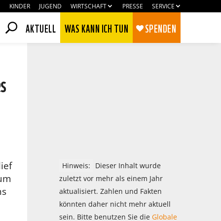
KINDER
JUGEND
WIRTSCHAFT
PRESSE
SERVICE
AKTUELL
WAS KANN ICH TUN
SPENDEN
es
ief
Hinweis:
Dieser Inhalt wurde
zum
zuletzt vor mehr als einem Jahr
hs
aktualisiert. Zahlen und Fakten
Zustimmen
Ablehnen
könnten daher nicht mehr aktuell
sein. Bitte benutzen Sie die
Globale