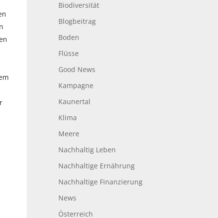
Biodiversität
en
Blogbeitrag
n
Boden
hen
Flüsse
Good News
dem
Kampagne
Kaunertal
r
Klima
Meere
Nachhaltig Leben
Nachhaltige Ernährung
n
Nachhaltige Finanzierung
News
n
Österreich