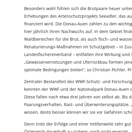
Besonders wohl fühlen sich die Brutpaare heuer unte
Erhebungen des Artenschutzprojekts Seeadler, das au
finanziert wird. Die Donau-Auen zählen zu den wichti
hier jährlich ihren Nachwuchs auf. In dem Gebiet fi
Waldbereichen für die Brut, als auch fisch- und was
Renaturierungs-Maßnahmen im Schutzgebiet – in Zus
Landesfischereiverband – entfalten ihre Wirkung und 
„Gewässervernetzungen und Uferrückbau formen jene 
optimale Bedingungen bieten“, so Christian Pichler, Pr
Zentraler Bestandteil des WWF-Schutz- und Forschungs
konnten der WWF und der Nationalpark Donau-Auen dre
Diese fallen nach etwa drei Jahren von selbst ab. Bis d
Paarungsverhalten, Rast- und Überwinterungsplätze. 
wissen, desto besser können wir sie vor Gefahren schüt
Denn trotz der Erfolge und einer mittlerweile sehr gut
Österreich dauerhaft zu sichern, noch nicht erreicht.