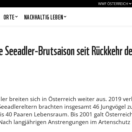
WWF ÖSTERREICH
ORTE
NACHHALTIG LEBEN
Seeadler-Brutsaison seit Rückkehr d
PANDAS LIEBEN COOKIES, WIR
AUCH!
Cookies helfen unser Angebot
nutzerfreundlich zu gestalten & erlauben
uns eine Analyse der Zugriffe auf die
Website. Infos dazu findest du in unserer
Datenschutzerklärung. Unter
dler breiten sich in Österreich weiter aus. 2019 verl
Einstellungen
kannst du verwalten,
0 Seeadlereltern brachten insgesamt 46 Jungvögel 
welche Art von Cookies gesetzt werden.
Deine Auswahl kannst du über den
 bis 40 Paaren Lebensraum. Bis 2001 galt Österreic
entsprechenden Link im Footer der
Nach langjährigen Anstrengungen im Artenschutz
Website jederzeit widerrufen.