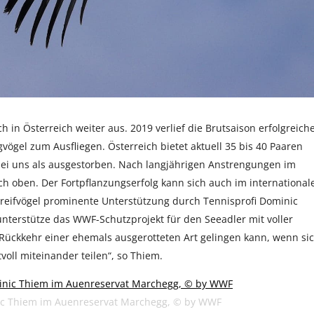
ich in Österreich weiter aus. 2019 verlief die Brutsaison erfolgreich
vögel zum Ausfliegen. Österreich bietet aktuell 35 bis 40 Paaren
ei uns als ausgestorben. Nach langjährigen Anstrengungen im
ch oben. Der Fortpflanzungserfolg kann sich auch im international
 Greifvögel prominente Unterstützung durch Tennisprofi Dominic
unterstütze das WWF-Schutzprojekt für den Seeadler mit voller
e Rückkehr einer ehemals ausgerotteten Art gelingen kann, wenn si
ll miteinander teilen“, so Thiem.
ic Thiem im Auenreservat Marchegg, © by WWF