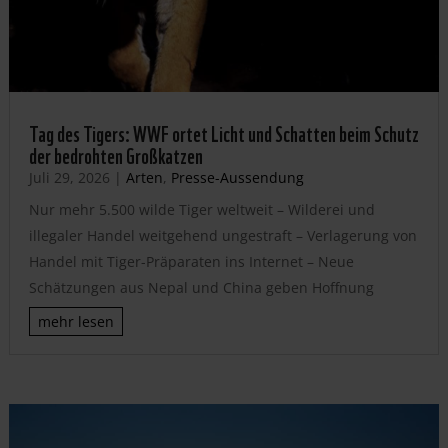
Tag des Tigers: WWF ortet Licht und Schatten beim Schutz
der bedrohten Großkatzen
Juli 29, 2026
|
Arten
,
Presse-Aussendung
Nur mehr 5.500 wilde Tiger weltweit – Wilderei und
illegaler Handel weitgehend ungestraft – Verlagerung von
Handel mit Tiger-Präparaten ins Internet – Neue
Schätzungen aus Nepal und China geben Hoffnung
mehr lesen