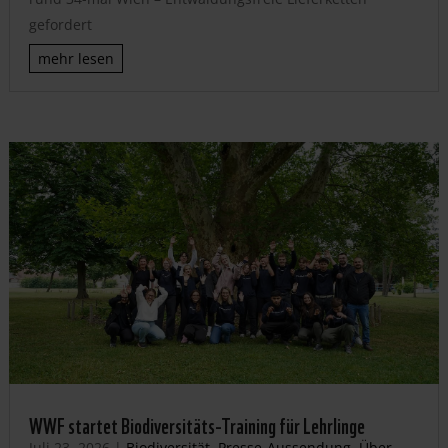
gefordert
mehr lesen
WWF startet Biodiversitäts-Training für Lehrlinge
Juli 23, 2026
|
Biodiversität
,
Presse-Aussendung
,
Über