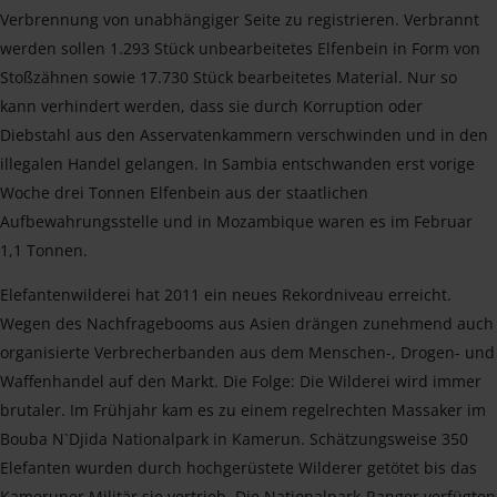
Verbrennung von unabhängiger Seite zu registrieren. Verbrannt
werden sollen 1.293 Stück unbearbeitetes Elfenbein in Form von
Stoßzähnen sowie 17.730 Stück bearbeitetes Material. Nur so
kann verhindert werden, dass sie durch Korruption oder
Diebstahl aus den Asservatenkammern verschwinden und in den
illegalen Handel gelangen. In Sambia entschwanden erst vorige
Woche drei Tonnen Elfenbein aus der staatlichen
Aufbewahrungsstelle und in Mozambique waren es im Februar
1,1 Tonnen.
Elefantenwilderei hat 2011 ein neues Rekordniveau erreicht.
Wegen des Nachfragebooms aus Asien drängen zunehmend auch
organisierte Verbrecherbanden aus dem Menschen-, Drogen- und
Waffenhandel auf den Markt. Die Folge: Die Wilderei wird immer
brutaler. Im Frühjahr kam es zu einem regelrechten Massaker im
Bouba N`Djida Nationalpark in Kamerun. Schätzungsweise 350
Elefanten wurden durch hochgerüstete Wilderer getötet bis das
Kameruner Militär sie vertrieb. Die Nationalpark-Ranger verfügten