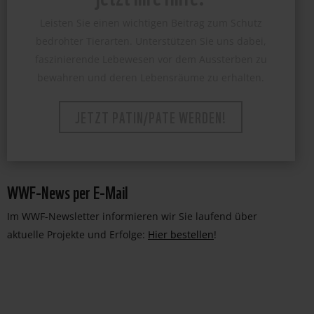
Leisten Sie einen wichtigen Beitrag zum Schutz
bedrohter Tierarten. Unterstützen Sie uns dabei,
faszinierende Lebewesen vor dem Aussterben zu
bewahren und deren Lebensräume zu erhalten.
JETZT PATIN/PATE WERDEN!
WWF-News per E-Mail
Im WWF-Newsletter informieren wir Sie laufend über
aktuelle Projekte und Erfolge:
Hier bestellen
!