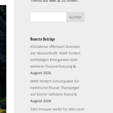
Thema auf wwf.at zu finden.
Neueste Beiträge
Klimakrise offenbart Grenzen
der Wasserkraft: WWF fordert
vielfältigen Energiemix statt
weiterer Flussverbauung
6.
August 2026
WWF fordert Schutzpaket für
heimische Flüsse: Flusspegel
auf bisher tiefstem Stand
5.
August 2026
Toni Innauer wirbt für den Lech