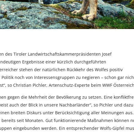
n des Tiroler Landwirtschaftskammerpräsidenten Josef
ndeutigen Ergebnisse einer kürzlich durchgeführten
erreicher stehen der natürlichen Rückkehr des Wolfes positiv
Politik noch von Interessensgruppen zu negieren – schon gar nich
st“, so Christian Pichler, Artenschutz-Experte beim WWF Österreich
 gegen die Mehrheit der Bevölkerung zu setzen. Eine konfliktfre
eist auch der Blick in unsere Nachbarländer“, so Pichler und dazu
einen breiten Diskurs unter Berücksichtigung aller Meinungen aus.
ir bereits seit Monaten. Gut funktionierende Maßnahmen können n
Gruppen eingebunden werden. Ein entsprechender Wolfs-Gipfel mu