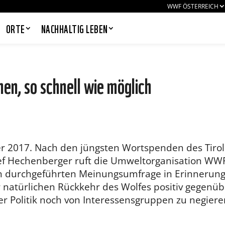
WWF ÖSTERREICH
ORTE
NACHHALTIG LEBEN
, so schnell wie möglich
PANDAS LIEBEN COOKIES, WIR
AUCH!
Cookies helfen unser Angebot
nutzerfreundlich zu gestalten & erlauben
 2017. Nach den jüngsten Wortspenden des Tirol
uns eine Analyse der Zugriffe auf die
Website. Infos dazu findest du in unserer
f Hechenberger ruft die Umweltorganisation WW
Datenschutzerklärung. Unter
ich durchgeführten Meinungsumfrage in Erinnerung
Einstellungen
kannst du verwalten,
welche Art von Cookies gesetzt werden.
r natürlichen Rückkehr des Wolfes positiv gegenüb
Deine Auswahl kannst du über den
r Politik noch von Interessensgruppen zu negiere
entsprechenden Link im Footer der
Website jederzeit widerrufen.