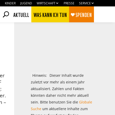
KINDER
JUGEND
WIRTSCHAFT
PRESSE
SERVICE
AKTUELL
WAS KANN ICH TUN
SPENDEN
er
Hinweis:
Dieser Inhalt wurde
F
zuletzt vor mehr als einem Jahr
:
aktualisiert. Zahlen und Fakten
er.
könnten daher nicht mehr aktuell
Zustimmen
Ablehnen
n –
sein. Bitte benutzen Sie die
Globale
Suche
um aktuellere Inhalte zum