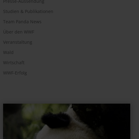
Presse-Aussendung
Studien & Publikationen
Team Panda News
Über den WWF
Veranstaltung
Wald
Wirtschaft
WWF-Erfolg