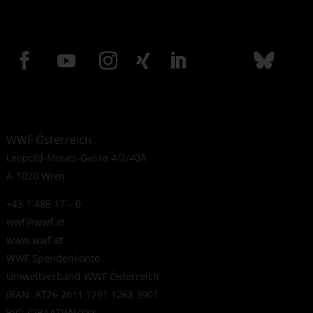
WWF Österreich
Leopold-Moses-Gasse 4/2/40A
A-1020 Wien
+43 1 488 17 – 0
wwf@wwf.at
www.wwf.at
WWF Spendenkonto
Umweltverband WWF Österreich
IBAN: AT26 2011 1291 1268 3901
BIC: GIBAATWWXXX