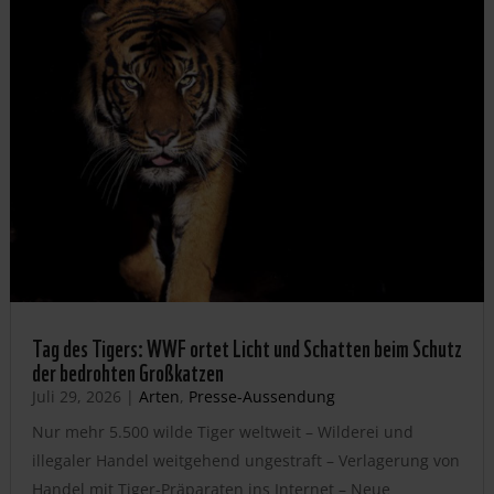
Tag des Tigers: WWF ortet Licht und Schatten beim Schutz
der bedrohten Großkatzen
Juli 29, 2026
|
Arten
,
Presse-Aussendung
Nur mehr 5.500 wilde Tiger weltweit – Wilderei und
illegaler Handel weitgehend ungestraft – Verlagerung von
Handel mit Tiger-Präparaten ins Internet – Neue