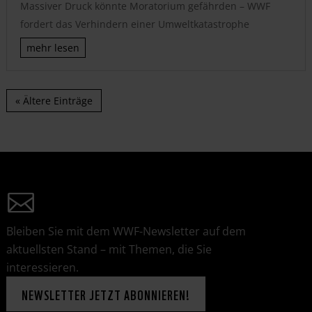
Massiver Druck könnte Moratorium gefährden – WWF
fordert das Verhindern einer Umweltkatastrophe
mehr lesen
« Ältere Einträge
Bleiben Sie mit dem WWF-Newsletter auf dem
aktuellsten Stand – mit Themen, die Sie
interessieren.
NEWSLETTER JETZT ABONNIEREN!