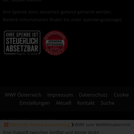
Ihre Spende kann steuerlich geltend gemacht werden.
Weitere Informationen finden Sie unter
Spendengütesiegel
.
WWF Österreich
Impressum
Datenschutz
Cookie
Einstellungen
Aktuell
Kontakt
Suche
© 2026 WWF Österreich
Startseite
Presse-Aussendung
WWF zum Weltklimabericht:
Eine Zukunft zwischen Sintflut und Wüste droht