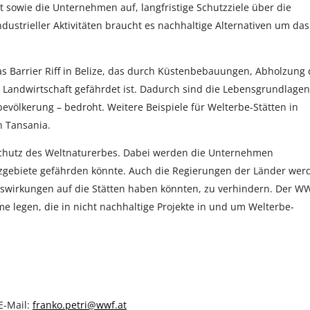
 sowie die Unternehmen auf, langfristige Schutzziele über die
industrieller Aktivitäten braucht es nachhaltige Alternativen um das
das Barrier Riff in Belize, das durch Küstenbebauungen, Abholzung 
Landwirtschaft gefährdet ist. Dadurch sind die Lebensgrundlagen
evölkerung – bedroht. Weitere Beispiele für Welterbe-Stätten in
n Tansania.
chutz des Weltnaturerbes. Dabei werden die Unternehmen
utzgebiete gefährden könnte. Auch die Regierungen der Länder wer
 Auswirkungen auf die Stätten haben könnten, zu verhindern. Der W
 legen, die in nicht nachhaltige Projekte in und um Welterbe-
E-Mail:
franko.petri@wwf.at