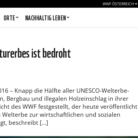
WWF ÖSTERREICH
ORTE
NACHHALTIG LEBEN
urerbes ist bedroht
PANDAS LIEBEN COOKIES, WIR
AUCH!
Cookies helfen unser Angebot
nutzerfreundlich zu gestalten & erlauben
16 – Knapp die Hälfte aller UNESCO-Welterbe-
uns eine Analyse der Zugriffe auf die
Website. Infos dazu findest du in unserer
, Bergbau und illegalen Holzeinschlag in ihrer
Datenschutzerklärung. Unter
cht des WWF festgestellt, der heute veröffentlicht
Einstellungen
kannst du verwalten,
welche Art von Cookies gesetzt werden.
s Welterbe zur wirtschaftlichen und sozialen
Deine Auswahl kannst du über den
t, beschreibt […]
entsprechenden Link im Footer der
Website jederzeit widerrufen.