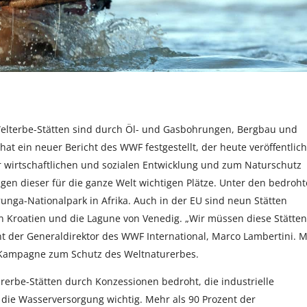
-Welterbe-Stätten sind durch Öl- und Gasbohrungen, Bergbau und
 hat ein neuer Bericht des WWF festgestellt, der heute veröffentlich
ur wirtschaftlichen und sozialen Entwicklung und zum Naturschutz
ngen dieser für die ganze Welt wichtigen Plätze. Unter den bedroh
irunga-Nationalpark in Afrika. Auch in der EU sind neun Stätten
in Kroatien und die Lagune von Venedig. „Wir müssen diese Stätten
t der Generaldirektor des WWF International, Marco Lambertini. M
e Kampagne zum Schutz des Weltnaturerbes.
erbe-Stätten durch Konzessionen bedroht, die industrielle
für die Wasserversorgung wichtig. Mehr als 90 Prozent der