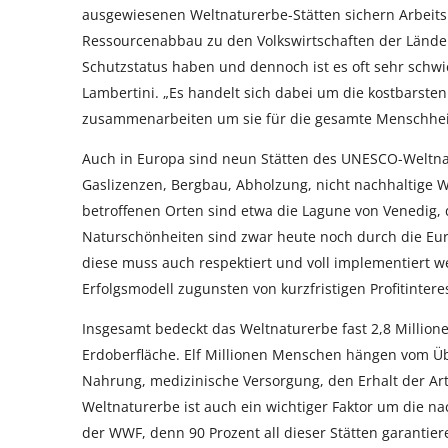
ausgewiesenen Weltnaturerbe-Stätten sichern Arbeit
Ressourcenabbau zu den Volkswirtschaften der Länder 
Schutzstatus haben und dennoch ist es oft sehr schwi
Lambertini. „Es handelt sich dabei um die kostbarsten
zusammenarbeiten um sie für die gesamte Menschheit
Auch in Europa sind neun Stätten des UNESCO-Weltnat
Gaslizenzen, Bergbau, Abholzung, nicht nachhaltige 
betroffenen Orten sind etwa die Lagune von Venedig, d
Naturschönheiten sind zwar heute noch durch die Eur
diese muss auch respektiert und voll implementiert w
Erfolgsmodell zugunsten von kurzfristigen Profitinter
Insgesamt bedeckt das Weltnaturerbe fast 2,8 Million
Erdoberfläche. Elf Millionen Menschen hängen vom Übe
Nahrung, medizinische Versorgung, den Erhalt der Ar
Weltnaturerbe ist auch ein wichtiger Faktor um die na
der WWF, denn 90 Prozent all dieser Stätten garantie