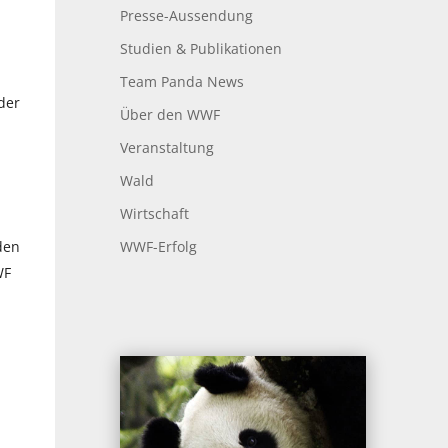
Presse-Aussendung
Studien & Publikationen
Team Panda News
der
Über den WWF
Veranstaltung
Wald
Wirtschaft
WWF-Erfolg
den
WF