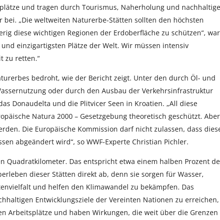
splätze und tragen durch Tourismus, Naherholung und nachhaltig
bei. „Die weltweiten Naturerbe-Stätten sollten den höchsten
erig diese wichtigen Regionen der Erdoberfläche zu schützen“, wa
 und einzigartigsten Plätze der Welt. Wir müssen intensiv
 zu retten.“
urerbes bedroht, wie der Bericht zeigt. Unter den durch Öl- und
Wassernutzung oder durch den Ausbau der Verkehrsinfrastruktur
as Donaudelta und die Plitvicer Seen in Kroatien. „All diese
opäische Natura 2000 – Gesetzgebung theoretisch geschützt. Aber
erden. Die Europäische Kommission darf nicht zulassen, dass dies
essen abgeändert wird“, so WWF-Experte Christian Pichler.
en Quadratkilometer. Das entspricht etwa einem halben Prozent de
rleben dieser Stätten direkt ab, denn sie sorgen für Wasser,
tenvielfalt und helfen den Klimawandel zu bekämpfen. Das
chhaltigen Entwicklungsziele der Vereinten Nationen zu erreichen,
ren Arbeitsplätze und haben Wirkungen, die weit über die Grenzen