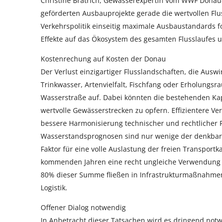
Christine Bratrich, Gewässerexpertin vom WWF Donau
geförderten Ausbauprojekte gerade die wertvollen Flu
Verkehrspolitik einseitig maximale Ausbaustandards f
Effekte auf das Ökosystem des gesamten Flusslaufes 
Kostenrechung auf Kosten der Donau
Der Verlust einzigartiger Flusslandschaften, die Ausw
Trinkwasser, Artenvielfalt, Fischfang oder Erholungsr
Wasserstraße auf. Dabei könnten die bestehenden Ka
wertvolle Gewässerstrecken zu opfern. Effizientere V
bessere Harmonisierung technischer und rechtlicher
Wasserstandsprognosen sind nur wenige der denkbare
Faktor für eine volle Auslastung der freien Transport
kommenden Jahren eine recht ungleiche Verwendung de
80% dieser Summe fließen in Infrastrukturmaßnahmen, 
Logistik.
Offener Dialog notwendig
In Anbetracht dieser Tatsachen wird es dringend notw