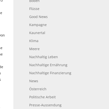
EU
Boden
Flüsse
ie
Good News
Kampagne
Kaunertal
von
Klima
ne
Meere
ne
Nachhaltig Leben
Nachhaltige Ernährung
de
Nachhaltige Finanzierung
n
s
News
Österreich
Politische Arbeit
Presse-Aussendung
r