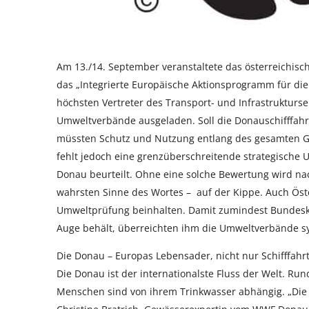
Am 13./14. September veranstaltete das österreichis
das „Integrierte Europäische Aktionsprogramm für die
höchsten Vertreter des Transport- und Infrastrukturs
Umweltverbände ausgeladen. Soll die Donauschifffahrt
müssten Schutz und Nutzung entlang des gesamten Ge
fehlt jedoch eine grenzüberschreitende strategische 
Donau beurteilt. Ohne eine solche Bewertung wird nac
wahrsten Sinne des Wortes – auf der Kippe. Auch Öste
Umweltprüfung beinhalten. Damit zumindest Bundesk
Auge behält, überreichten ihm die Umweltverbände sy
Die Donau – Europas Lebensader, nicht nur Schifffahr
Die Donau ist der internationalste Fluss der Welt. R
Menschen sind von ihrem Trinkwasser abhängig. „Die D