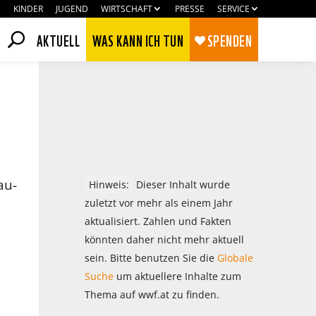
KINDER
JUGEND
WIRTSCHAFT
PRESSE
SERVICE
AKTUELL
WAS KANN ICH TUN
SPENDEN
au-
Hinweis:
Dieser Inhalt wurde
zuletzt vor mehr als einem Jahr
aktualisiert. Zahlen und Fakten
könnten daher nicht mehr aktuell
sein. Bitte benutzen Sie die
Globale
Zustimmen
Ablehnen
Suche
um aktuellere Inhalte zum
Thema auf wwf.at zu finden.