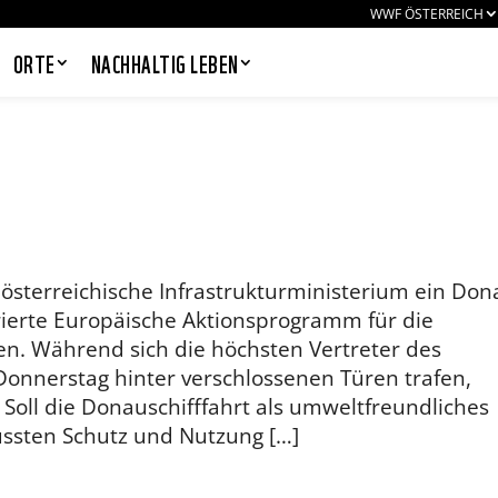
WWF ÖSTERREICH
ORTE
NACHHALTIG LEBEN
PANDAS LIEBEN COOKIES, WIR
AUCH!
Cookies helfen unser Angebot
österreichische Infrastrukturministerium ein Don
nutzerfreundlich zu gestalten & erlauben
ierte Europäische Aktionsprogramm für die
uns eine Analyse der Zugriffe auf die
Website. Infos dazu findest du in unserer
ren. Während sich die höchsten Vertreter des
Datenschutzerklärung. Unter
Donnerstag hinter verschlossenen Türen trafen,
Einstellungen
kannst du verwalten,
oll die Donauschifffahrt als umweltfreundliches
welche Art von Cookies gesetzt werden.
Deine Auswahl kannst du über den
üssten Schutz und Nutzung […]
entsprechenden Link im Footer der
Website jederzeit widerrufen.