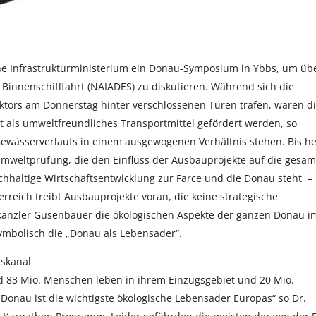
che Infrastrukturministerium ein Donau-Symposium in Ybbs, um üb
 Binnenschifffahrt (NAIADES) zu diskutieren. Während sich die
ektors am Donnerstag hinter verschlossenen Türen trafen, waren d
 als umweltfreundliches Transportmittel gefördert werden, so
wässerverlaufs in einem ausgewogenen Verhältnis stehen. Bis h
Umweltprüfung, die den Einfluss der Ausbauprojekte auf die gesam
hhaltige Wirtschaftsentwicklung zur Farce und die Donau steht –
rreich treibt Ausbauprojekte voran, die keine strategische
anzler Gusenbauer die ökologischen Aspekte der ganzen Donau i
mbolisch die „Donau als Lebensader“.
tskanal
und 83 Mio. Menschen leben in ihrem Einzugsgebiet und 20 Mio.
onau ist die wichtigste ökologische Lebensader Europas“ so Dr.