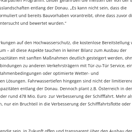
-Karpathen Programm. Leider gefährden die meisten der von der 
sslandschaften entlang der Donau. „Es kann nicht sein, dass die
ormuliert und bereits Bauvorhaben vorantreibt, ohne dass zuvor d
untersucht und bewertet wurden.“
irkungen auf den Hochwasserschutz, die kostenlose Bereitstellung 
aum – all diese Aspekte tauchen in keiner Bilanz zum Ausbau der
pazitäten mit sanften Maßnahmen deutlich gesteigert werden, oh
erbindungen zu anderen Verkehrsträgern mit Tür-zu-Tür Service, ei
 Rahmenbedingungen oder optimierte Wetter- und
n Lösungen. Fahrwassertiefen hingegen sind nicht der limitieren
kapazitäten entlang der Donau. Dennoch plant z.B. Österreich in de
r rund 478 Mio. Euro zur Verbesserung der Schifffahrt. Mehr al
nur ein Bruchteil in die Verbesserung der Schifffahrtsflotte oder
endig sein, in Zukunft offen und transparent über den Ausbau de