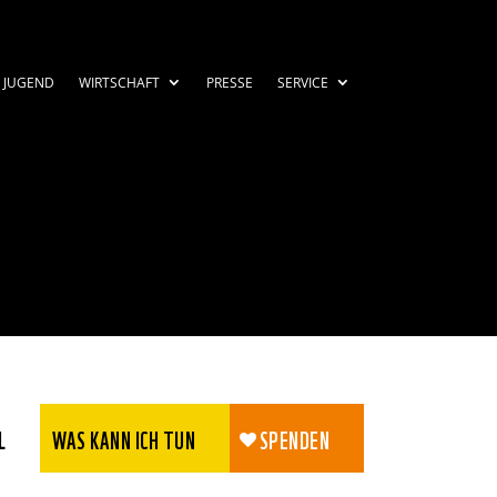
JUGEND
WIRTSCHAFT
PRESSE
SERVICE
Zustimmen
Ablehnen
L
WAS KANN ICH TUN
SPENDEN