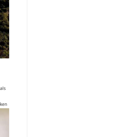
als
rken