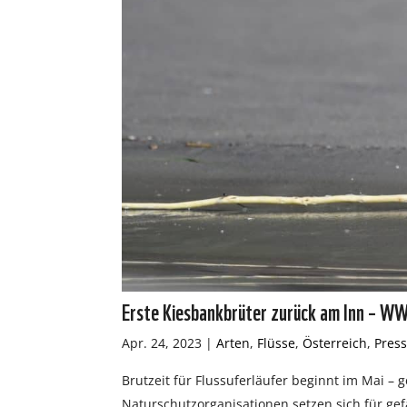
Erste Kiesbankbrüter zurück am Inn – WW
Apr. 24, 2023
|
Arten
,
Flüsse
,
Österreich
,
Pres
Brutzeit für Flussuferläufer beginnt im Mai –
Naturschutzorganisationen setzen sich für gef