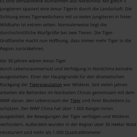
Es sind sensationelle Aufnahmen aus Nordchina: Mit gleich 5
Jungtieren spaziert eine Amur-Tigerin durch die Landschaft. Die
Sichtung eines Tigerweibchens mit so vielen Jungtieren in freier
Wildbahn ist extrem selten. Normalerweise liegt die
durchschnittliche Wurfgröße bei zwei Tieren. Die Tiger-
Großfamilie macht nun Hoffnung, dass immer mehr Tiger in die
Region zurückkehren.
Vor 30 Jahren wären Amur-Tiger
durch Lebensraumverlust und Verfolgung in Nordchina beinahe
ausgestorben. Einer der Hauptgründe für den dramatischen
Rückgang der
Tigerpopulation
war Wilderei. Seit vielen Jahren
arbeiten die Behörden im Nordosten Chinas gemeinsam mit dem
WWF daran, den Lebensraum der
Tiger
und ihrer Beutetiere zu
schützen. Der WWF China hat über 1.000 Ranger:innen
ausgebildet, die Bewegungen der Tiger verfolgen und Wilderei
verhindern. Außerdem wurden in der Region über 30 Hektar Wald
renaturiert und mehr als 1.000 Quadratkilometer