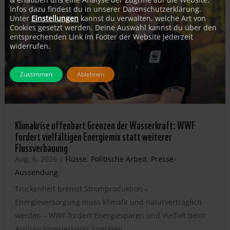
Infos dazu findest du in unserer Datenschutzerklärung.
Unter
Einstellungen
kannst du verwalten, welche Art von
Cookies gesetzt werden. Deine Auswahl kannst du über den
entsprechenden Link im Footer der Website jederzeit
widerrufen.
Zustimmen
Ablehnen
Klimakrise offenbart Grenzen der Wasserkraft: WWF
fordert vielfältigen Energiemix statt weiterer
Flussverbauung
Aug. 6, 2026
|
Flüsse
,
Politische Arbeit
,
Presse-
Aussendung
Trockenheit bremst Stromproduktion –
Energieversorgung muss klimafit und naturverträglich
werden – WWF fordert Energiesparen und Vielfalt beim
Ausbau Erneuerbarer Energien