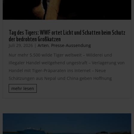
Tag des Tigers: WWF ortet Licht und Schatten beim Schutz
der bedrohten Großkatzen
Juli 29, 2026
|
Arten
,
Presse-Aussendung
Nur mehr 5.500 wilde Tiger weltweit – Wilderei und
illegaler Handel weitgehend ungestraft – Verlagerung von
Handel mit Tiger-Präparaten ins Internet – Neue
Schätzungen aus Nepal und China geben Hoffnung
mehr lesen