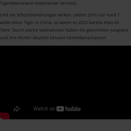
Tigerlebensraum miteinander vernetzt.
Und die Schutzbemühungen wirken: Lebten 2016 nur rund 7
wilde Amur-Tiger in China, so waren es 2023 bereits etwa 60
Tiere. Durch solche Maßnahmen haben die gesichteten Jungtiere
und ihre Mutter deutlich bessere Überlebenschancen.