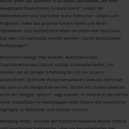
wo vor allem das Wandern in so vielen Zielmärkten, wie dem
Hauptmarkt Deutschland, so stark boomt“, erklärt der
Medienberater und Touristiker Franz Rohracher. „Virgen und
Prägraten, sowie das gesamte hintere Iseltal und deren
Handwerks- und Gastbetriebe leben vor allem vom Tourismus.
Das alles soll nachhaltig zerstört werden – durch kurzsichtiges
Profitdenken?“
Rohrachers Kollege Pepi Kreuzer, Aufsichtsrat des
Touristikverbandes Osttirol, schlägt in dieselbe Kerbe: „Als
Hotelier mit 40-jähriger Erfahrung bin ich mir unserer
unberührten ‚Osttiroler Wassersensationen’ bewusst. Wenn wir
das alles in die Waagschale werfen, dürfen wir unsere Gewässer
nicht der Geldgier opfern!“, sagt Kreuzer. In Osttirol ist die Isel mit
ihren Umbalfällen im Nationalpark Hohe Tauern das touristische
Highlight, so Rohracher und Kreuzer unisono.
Wolfgang Retter, Gründer der Plattform Netzwerk Wasser Osttirol
und langjähriger Iselkämpfer, über die Besonderheiten des