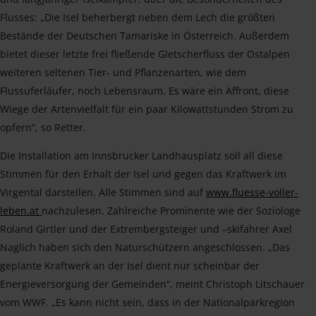
Flusses: „Die Isel beherbergt neben dem Lech die größten
Bestände der Deutschen Tamariske in Österreich. Außerdem
bietet dieser letzte frei fließende Gletscherfluss der Ostalpen
weiteren seltenen Tier- und Pflanzenarten, wie dem
Flussuferläufer, noch Lebensraum. Es wäre ein Affront, diese
Wiege der Artenvielfalt für ein paar Kilowattstunden Strom zu
opfern“, so Retter.
Die Installation am Innsbrucker Landhausplatz soll all diese
Stimmen für den Erhalt der Isel und gegen das Kraftwerk im
Virgental darstellen. Alle Stimmen sind auf
www.fluesse-voller-
leben.at
nachzulesen. Zahlreiche Prominente wie der Soziologe
Roland Girtler und der Extrembergsteiger und –skifahrer Axel
Naglich haben sich den Naturschützern angeschlossen. „Das
geplante Kraftwerk an der Isel dient nur scheinbar der
Energieversorgung der Gemeinden“, meint Christoph Litschauer
vom WWF. „Es kann nicht sein, dass in der Nationalparkregion