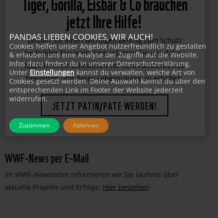
Tiger, Gorilla, Eisbär & Co brauchen
jetzt Ihre Hilfe!
PANDAS LIEBEN COOKIES, WIR AUCH!
Leisten Sie einen wichtigen Beitrag zum Schutz
Cookies helfen unser Angebot nutzerfreundlich zu gestalten
& erlauben uns eine Analyse der Zugriffe auf die Website.
bedrohter Tierarten. Unterstützen Sie uns dabei,
Infos dazu findest du in unserer Datenschutzerklärung.
faszinierende Lebewesen vor dem Aussterben zu
Unter
Einstellungen
kannst du verwalten, welche Art von
Cookies gesetzt werden. Deine Auswahl kannst du über den
bewahren und deren Lebensräume zu erhalten.
entsprechenden Link im Footer der Website jederzeit
widerrufen.
JETZT PATIN/PATE WERDEN!
Zustimmen
Ablehnen
WWF-News per E-Mail
Im WWF-Newsletter informieren wir Sie laufend über
aktuelle Projekte und Erfolge:
Hier bestellen
!