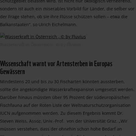
Schutzgebiet belasten wird, ist nicht nur ökologisch verheerend,
sondern ist auch ein miserables Vorbild für Länder, die selber vor
der Frage stehen, ob sie ihre Flüsse schützen sollen – etwa die
Balkanstaaten“. so Ulrich Eichelmann.
Wasserkraft in Österreich , © by Fluvius
Wissenschaft warnt vor Artensterben in Europas
Gewässern
Mindestens 20 und bis zu 30 Fischarten könnten aussterben,
sollte die angekündigte Wasserkraftexpansion umgesetzt werden.
Darüber hinaus müssten über 95 Prozent der südeuropäischen
Fischfauna auf der Roten Liste der Weltnaturschutzorganisation
IUCN aufgenommen werden. Zu diesem Ergebnis kommt Dr.
Steven Weiss, Assoz. Univ.-Prof. von der Universität Graz. „Wir
müssen verstehen, dass der ohnehin schon hohe Bedarf an