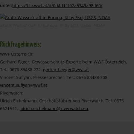
unter:
https://file.wwf.at/d/0d4d1f102a5343a98d60/
Grafik Wasserkraft in Europa, © by Esri, USGS, NOAA
Rückfragehinweis:
WWF Österreich:
Gerhard Egger, Gewässerschutz-Experte beim WWF Österreich,
Tel.: 0676 83488 272,
gerhard.egger@wwf.at
Vincent Sufiyan, Pressesprecher, Tel.: 0676 83488 308,
vincent.sufiyan@wwf.at
Riverwatch:
Ulrich Eichelmann, Geschäftsführer von Riverwatch, Tel. 0676
6621512,
ulrich.eichelmann@riverwatch.eu