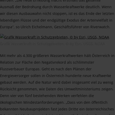
werden. „Die neue Erhebung macht erstmals das gesamte
Ausmaß der Bedrohung durch Wasserkraftwerke deutlich. Wenn
wir diesen Ausbauwahn nicht stoppen, ist es das Ende der letzten
lebendigen Flüsse und der endgültige Exodus der Artenvielfalt in
Europa“, so Ulrich Eichelmann, Geschäftsführer von Riverwatch.
Grafik Wasserkraft in Schutzgebieten, © by Esri, USGS, NOAA
Mit mehr als 4.300 größeren Wasserkraftwerken hält Österreich in
Relation zur Fläche den Negativrekord als schlimmster
Flussverbauer Europas. Geht es nach den Plänen der
Energieversorger sollen in Österreich hunderte neue Kraftwerke
gebaut werden. Auf die Natur wird dabei insgesamt viel zu wenig
Rücksicht genommen, wie Daten des Umweltministeriums zeigen.
Denn vier von fünf bestehenden Werken verfehlen die
ökologischen Mindestanforderungen. „Dass von den öffentlich
bekannten Neubauprojekten fast jedes Dritte ein österreichisches