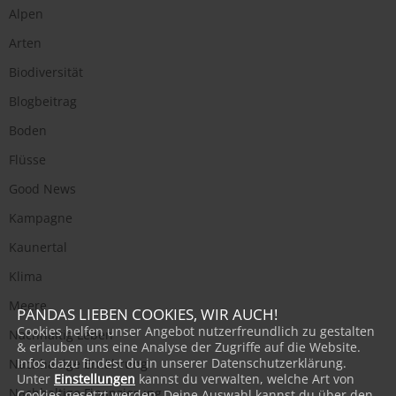
Alpen
Arten
Biodiversität
Blogbeitrag
Boden
Flüsse
Good News
Kampagne
Kaunertal
Klima
Meere
PANDAS LIEBEN COOKIES, WIR AUCH!
Cookies helfen unser Angebot nutzerfreundlich zu gestalten
Nachhaltig Leben
& erlauben uns eine Analyse der Zugriffe auf die Website.
Infos dazu findest du in unserer Datenschutzerklärung.
Nachhaltige Ernährung
Unter
Einstellungen
kannst du verwalten, welche Art von
Nachhaltige Finanzierung
Cookies gesetzt werden. Deine Auswahl kannst du über den