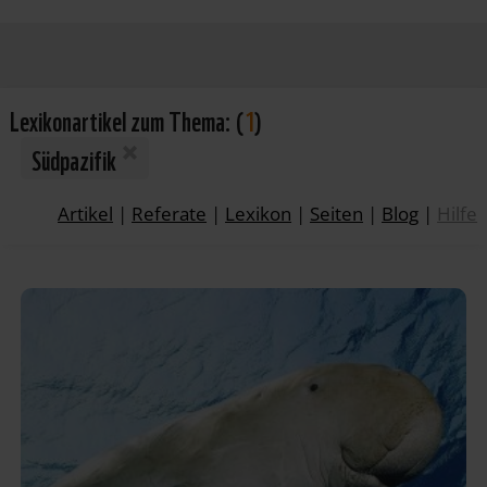
Lexikonartikel zum Thema:
(
1
)
Südpazifik
Artikel
|
Referate
|
Lexikon
|
Seiten
|
Blog
|
Hilfe