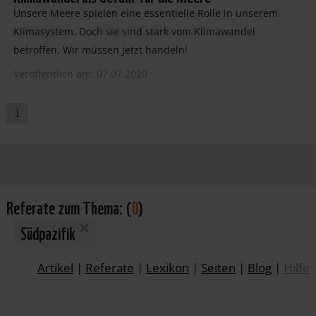
Unsere Meere spielen eine essentielle Rolle in unserem
Klimasystem. Doch sie sind stark vom Klimawandel
betroffen. Wir müssen jetzt handeln!
Veröffentlich am: 07.07.2020
1
Referate zum Thema:
(
0
)
Südpazifik
Artikel
|
Referate
|
Lexikon
|
Seiten
|
Blog
|
Hilfe