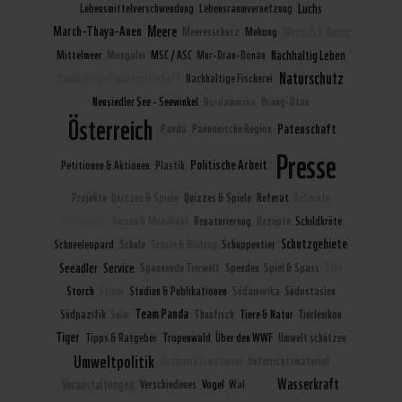
Lebensmittelverschwendung
Lebensraumvernetzung
Luchs
Meere
March-Thaya-Auen
Meeresschutz
Mekong
Mensch & Natur
Mittelmeer
Mongolei
MSC / ASC
Mur-Drau-Donau
Nachhaltig Leben
Naturschutz
Nachhaltige Finanzwirtschaft
Nachhaltige Fischerei
Neusiedler See - Seewinkel
Nordamerika
Orang-Utan
Österreich
Patenschaft
Panda
Pannonische Region
Presse
Politische Arbeit
Petitionen & Aktionen
Plastik
Projekte
Quizzes & Spiele
Quizzes & Spiele
Referat
Referate
Regenwald
Reisen & Mobilität
Renaturierung
Rezepte
Schildkröte
Schutzgebiete
Schneeleopard
Schule
Schule & Bildung
Schuppentier
Seeadler
Service
Spannende Tierwelt
Spenden
Spiel & Spass
Stör
Storch
Strom
Studien & Publikationen
Südamerika
Südostasien
Team Panda
Südpazifik
Sulm
Thunfisch
Tiere & Natur
Tierlexikon
Tiger
Tipps & Ratgeber
Tropenwald
Über den WWF
Umwelt schützen
Umweltpolitik
Unterrichtsmaterial
Unterrichtsmaterial
Wasserkraft
Veranstaltungen
Verschiedenes
Vogel
Wal
Wald