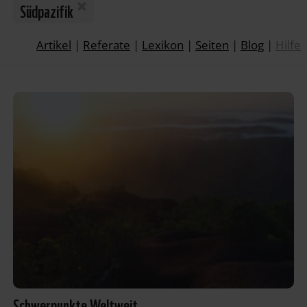
Südpazifik
Artikel
|
Referate
|
Lexikon
|
Seiten
|
Blog
|
Hilfe
Schwerpunkte Weltweit