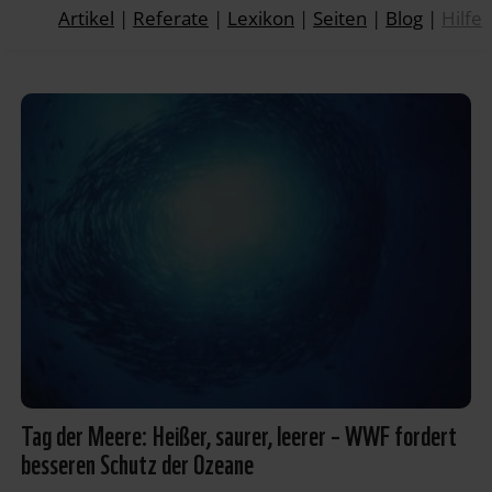
Artikel
|
Referate
|
Lexikon
|
Seiten
|
Blog
|
Hilfe
Tag der Meere: Heißer, saurer, leerer – WWF fordert
besseren Schutz der Ozeane