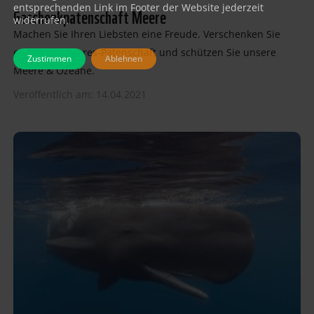
entsprechenden Link im Footer der Website jederzeit
Geschenkpatenschaft Meere
widerrufen.
Machen Sie Ihren Liebsten eine Freude. Verschenken Sie
eine WWF Meeres-Patenschaft und schützen Sie unsere
Zustimmen
Ablehnen
Meere & Ozeane.
Veröffentlich am: 14.04.2021