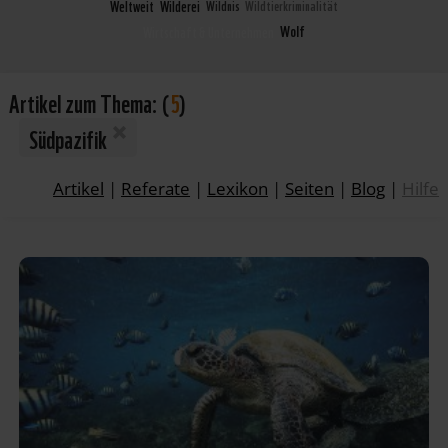
Weltweit
Wilderei
Wildnis
Wildtierkriminalität
Wolf
Wirtschaft & Unternehmen
Artikel zum Thema:
(
5
)
Südpazifik
Artikel
|
Referate
|
Lexikon
|
Seiten
|
Blog
|
Hilfe