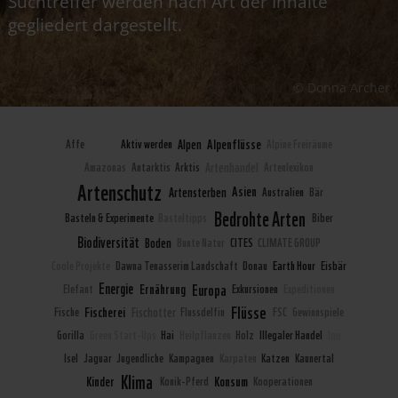
Suchtreffer werden nach Art der Inhalte
gegliedert dargestellt.
© Donna Archer
Alpenflüsse
Affe
Afrika
Aktiv werden
Alpen
Alpine Freiräume
Amazonas
Antarktis
Arktis
Artenhandel
Artenlexikon
Artenschutz
Asien
Artensterben
Australien
Bär
Bedrohte Arten
Basteln & Experimente
Basteltipps
Biber
Biodiversität
Boden
Bunte Natur
CITES
CLIMATE GROUP
Coole Projekte
Dawna Tenasserim Landschaft
Donau
Earth Hour
Eisbär
Europa
Energie
Ernährung
Elefant
Exkursionen
Expeditionen
Flüsse
Fischerei
Fische
Fischotter
Flussdelfin
FSC
Gewinnspiele
Gorilla
Green Start-Ups
Hai
Heilpflanzen
Holz
Illegaler Handel
Inn
Isel
Jaguar
Jugendliche
Kampagnen
Karpaten
Katzen
Kaunertal
Klima
Kinder
Konsum
Konik-Pferd
Kooperationen