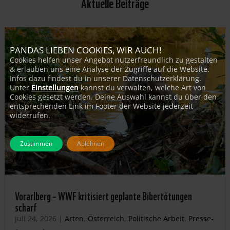
Aktuelle Beiträge
PANDAS LIEBEN COOKIES, WIR AUCH!
Cookies helfen unser Angebot nutzerfreundlich zu gestalten
& erlauben uns eine Analyse der Zugriffe auf die Website.
Infos dazu findest du in unserer Datenschutzerklärung.
Unter
Einstellungen
kannst du verwalten, welche Art von
Cookies gesetzt werden. Deine Auswahl kannst du über den
entsprechenden Link im Footer der Website jederzeit
widerrufen.
Zustimmen
Ablehnen
Vorarlberg – WWF kritisiert geplante Bibertötungen
scharf
Juli 24, 2026
|
Arten
,
Österreich
,
Politische Arbeit
,
Presse-