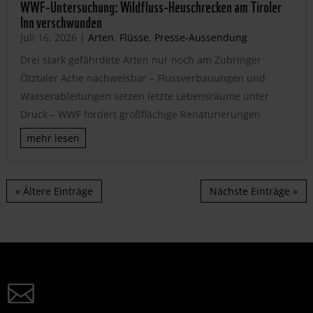
WWF-Untersuchung: Wildfluss-Heuschrecken am Tiroler
Inn verschwunden
Juli 16, 2026
|
Arten
,
Flüsse
,
Presse-Aussendung
Drei stark gefährdete Arten nur noch am Zubringer
Ötztaler Ache nachweisbar – Flussverbauungen und
Wasserableitungen setzen letzte Lebensräume unter
Druck – WWF fordert großflächige Renaturierungen
mehr lesen
« Ältere Einträge
Nächste Einträge »