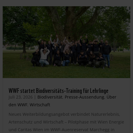
WWF startet Biodiversitäts-Training für Lehrlinge
Juli 23, 2026
|
Biodiversität
,
Presse-Aussendung
,
Über
den WWF
,
Wirtschaft
Neues Weiterbildungsangebot verbindet Naturerlebnis,
Artenschutz und Wirtschaft – Pilotphase mit Wien Energie
und Caritas Wien im WWF-Auenreservat Marchegg in