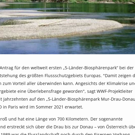
Antrag für den weltweit ersten „5-Länder-Biosphärenpark“ bei der
tstehung des größten Flussschutzgebiets Europas. "Damit zeigen d
n zum Vorteil aller überwinden kann. Angesichts der Klimakrise u
urgebiete eine Überlebensfrage geworden", sagt WWF-Projektleiter
it Jahrzehnten auf den „5-Länder-Biosphärenpark Mur-Drau-Donau
 in Paris wird im Sommer 2021 erwartet.
groß und hat eine Länge von 700 Kilometern. Der sogenannte
d erstreckt sich über die Drau bis zur Donau – von Österreich üb
s 1989 war die Flusslandschaft noch durch den Eisernen Vorhang