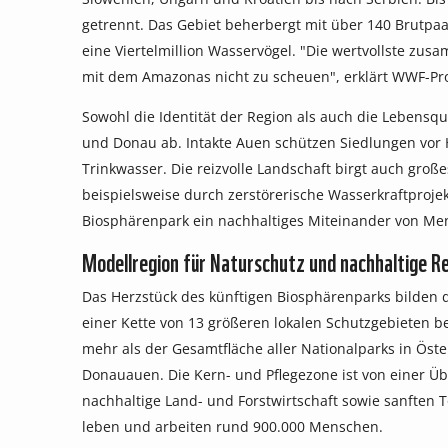
getrennt. Das Gebiet beherbergt mit über 140 Brutpaa
eine Viertelmillion Wasservögel. "Die wertvollste zu
mit dem Amazonas nicht zu scheuen", erklärt WWF-Pro
Sowohl die Identität der Region als auch die Lebens
und Donau ab. Intakte Auen schützen Siedlungen vor
Trinkwasser. Die reizvolle Landschaft birgt auch groß
beispielsweise durch zerstörerische Wasserkraftproje
Biosphärenpark ein nachhaltiges Miteinander von Men
Modellregion für Naturschutz und nachhaltige R
Das Herzstück des künftigen Biosphärenparks bilden d
einer Kette von 13 größeren lokalen Schutzgebieten 
mehr als der Gesamtfläche aller Nationalparks in Öst
Donauauen. Die Kern- und Pflegezone ist von einer 
nachhaltige Land- und Forstwirtschaft sowie sanften 
leben und arbeiten rund 900.000 Menschen.