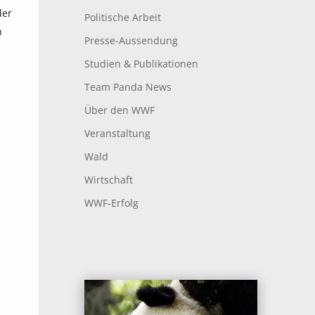
der
Politische Arbeit
n
Presse-Aussendung
Studien & Publikationen
Team Panda News
Über den WWF
Veranstaltung
Wald
Wirtschaft
WWF-Erfolg