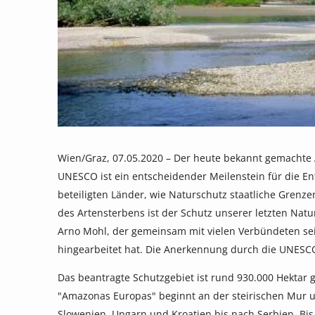
Wien/Graz, 07.05.2020 – Der heute bekannt gemachte 
UNESCO ist ein entscheidender Meilenstein für die En
beteiligten Länder, wie Naturschutz staatliche Grenze
des Artensterbens ist der Schutz unserer letzten Nat
Arno Mohl, der gemeinsam mit vielen Verbündeten se
hingearbeitet hat. Die Anerkennung durch die UNESCO
Das beantragte Schutzgebiet ist rund 930.000 Hektar 
"Amazonas Europas" beginnt an der steirischen Mur un
Slowenien, Ungarn und Kroatien bis nach Serbien. Bi