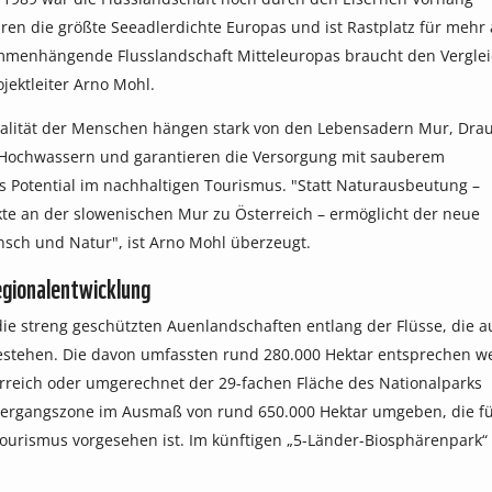
ren die größte Seeadlerdichte Europas und ist Rastplatz für mehr 
sammenhängende Flusslandschaft Mitteleuropas braucht den Vergle
jektleiter Arno Mohl.
qualität der Menschen hängen stark von den Lebensadern Mur, Dra
 Hochwassern und garantieren die Versorgung mit sauberem
es Potential im nachhaltigen Tourismus. "Statt Naturausbeutung –
kte an der slowenischen Mur zu Österreich – ermöglicht der neue
sch und Natur", ist Arno Mohl überzeugt.
egionalentwicklung
ie streng geschützten Auenlandschaften entlang der Flüsse, die a
bestehen. Die davon umfassten rund 280.000 Hektar entsprechen we
erreich oder umgerechnet der 29-fachen Fläche des Nationalparks
Übergangszone im Ausmaß von rund 650.000 Hektar umgeben, die f
Tourismus vorgesehen ist. Im künftigen „5-Länder-Biosphärenpark“