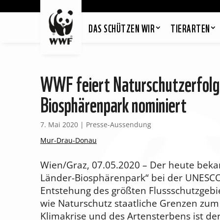
DAS SCHÜTZEN WIR
TIERARTEN
WWF feiert Naturschutzerfolg:
Biosphärenpark nominiert
7. Mai 2020
|
Presse-Aussendung
Mur-Drau-Donau
Wien/Graz, 07.05.2020 – Der heute beka
Länder-Biosphärenpark“ bei der UNESCO 
Entstehung des größten Flussschutzgebie
wie Naturschutz staatliche Grenzen zum 
Klimakrise und des Artensterbens ist de