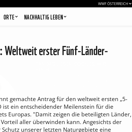
WWF ÖSTERREICH
ORTE
NACHHALTIG LEBEN
 Weltweit erster Fünf-Länder-
PANDAS LIEBEN COOKIES, WIR
AUCH!
Cookies helfen unser Angebot
nutzerfreundlich zu gestalten & erlauben
uns eine Analyse der Zugriffe auf die
Website. Infos dazu findest du in unserer
Datenschutzerklärung. Unter
nnt gemachte Antrag für den weltweit ersten „5-
Einstellungen
kannst du verwalten,
ist ein entscheidender Meilenstein für die
welche Art von Cookies gesetzt werden.
Deine Auswahl kannst du über den
ts Europas. "Damit zeigen die beteiligten Länder,
entsprechenden Link im Footer der
Vorteil aller überwinden kann. Angesichts der
Website jederzeit widerrufen.
r Schutz unserer letzten Naturgebiete eine