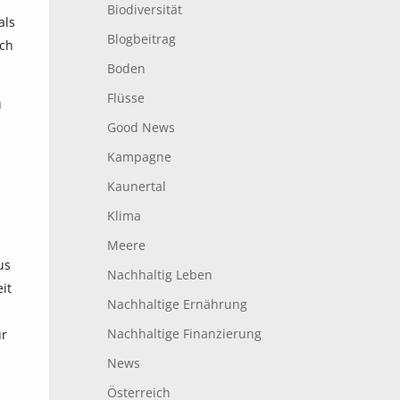
Biodiversität
als
Blogbeitrag
ich
Boden
Flüsse
u
Good News
Kampagne
Kaunertal
Klima
Meere
us
Nachhaltig Leben
it
Nachhaltige Ernährung
Nachhaltige Finanzierung
ür
News
Österreich