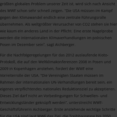
größten globalen Problem unserer Zeit ist, wird sich nach Ansicht
des WWF schon sehr schnell zeigen. “Die USA müssen im Kampf
gegen den Klimawandel endlich eine zentrale Führungsrolle
übernehmen. Als weltgrößter Verursacher von CO2 stehen sie hier
wie kaum ein anderes Land in der Pflicht. Eine erste Nagelprobe
werden die internationalen Klimaverhandlungen im polnischen
Posen im Dezember sein”, sagt Aichberger.
Für die Nachfolgeregelungen für das 2012 auslaufende Kioto-
Protokoll, die auf den Weltklimakonferenzen 2008 in Posen und
2009 in Kopenhagen anstehen, fordert der WWF eine
Vorreiterrolle der USA. “Die Vereinigten Staaten müssen im
Rahmen der internationalen UN-Verhandlungen bereit sein, ein
eigenes verpflichtendes nationales Reduktionsziel zu akzeptieren.
Dieses Ziel darf nicht an Vorbedingungen für Schwellen- und
Entwicklungsländer geknüpft werden”, unterstreicht WWF-
Geschäftsführerin Aichberger. Erste anstehende wichtige Schritte
für die USA sind laut WWF das Ziel, die Treibhausgase bis 2050