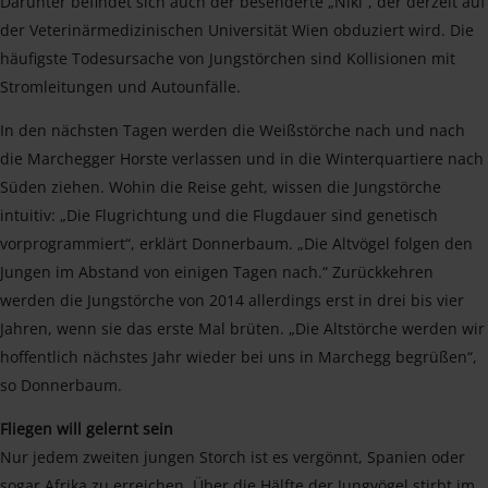
Darunter befindet sich auch der besenderte „Niki“, der derzeit auf
der Veterinärmedizinischen Universität Wien obduziert wird. Die
häufigste Todesursache von Jungstörchen sind Kollisionen mit
Stromleitungen und Autounfälle.
In den nächsten Tagen werden die Weißstörche nach und nach
die Marchegger Horste verlassen und in die Winterquartiere nach
Süden ziehen. Wohin die Reise geht, wissen die Jungstörche
intuitiv: „Die Flugrichtung und die Flugdauer sind genetisch
vorprogrammiert“, erklärt Donnerbaum. „Die Altvögel folgen den
Jungen im Abstand von einigen Tagen nach.“ Zurückkehren
werden die Jungstörche von 2014 allerdings erst in drei bis vier
Jahren, wenn sie das erste Mal brüten. „Die Altstörche werden wir
hoffentlich nächstes Jahr wieder bei uns in Marchegg begrüßen“,
so Donnerbaum.
Fliegen will gelernt sein
Nur jedem zweiten jungen Storch ist es vergönnt, Spanien oder
sogar Afrika zu erreichen. Über die Hälfte der Jungvögel stirbt im