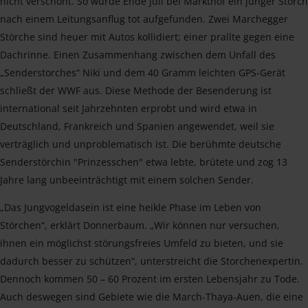
nicht verschont. So wurde Ende Juli bei Markthof ein junger Storch
nach einem Leitungsanflug tot aufgefunden. Zwei Marchegger
Störche sind heuer mit Autos kollidiert; einer prallte gegen eine
Dachrinne. Einen Zusammenhang zwischen dem Unfall des
„Senderstorches“ Niki und dem 40 Gramm leichten GPS-Gerät
schließt der WWF aus. Diese Methode der Besenderung ist
international seit Jahrzehnten erprobt und wird etwa in
Deutschland, Frankreich und Spanien angewendet, weil sie
verträglich und unproblematisch ist. Die berühmte deutsche
Senderstörchin "Prinzesschen" etwa lebte, brütete und zog 13
Jahre lang unbeeinträchtigt mit einem solchen Sender.
„Das Jungvogeldasein ist eine heikle Phase im Leben von
Störchen“, erklärt Donnerbaum. „Wir können nur versuchen,
ihnen ein möglichst störungsfreies Umfeld zu bieten, und sie
dadurch besser zu schützen“, unterstreicht die Storchenexpertin.
Dennoch kommen 50 – 60 Prozent im ersten Lebensjahr zu Tode.
Auch deswegen sind Gebiete wie die March-Thaya-Auen, die eine