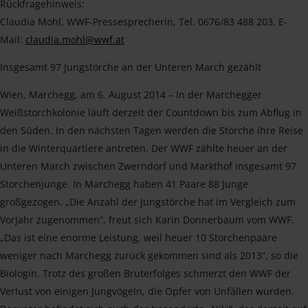
Rückfragehinweis:
Claudia Mohl, WWF-Pressesprecherin, Tel. 0676/83 488 203, E-
Mail:
claudia.mohl@wwf.at
Insgesamt 97 Jungstörche an der Unteren March gezählt
Wien, Marchegg, am 6. August 2014 – In der Marchegger
Weißstorchkolonie läuft derzeit der Countdown bis zum Abflug in
den Süden. In den nächsten Tagen werden die Störche ihre Reise
in die Winterquartiere antreten. Der WWF zählte heuer an der
Unteren March zwischen Zwerndorf und Markthof insgesamt 97
Storchenjunge. In Marchegg haben 41 Paare 88 Junge
großgezogen. „Die Anzahl der Jungstörche hat im Vergleich zum
Vorjahr zugenommen“, freut sich Karin Donnerbaum vom WWF.
„Das ist eine enorme Leistung, weil heuer 10 Storchenpaare
weniger nach Marchegg zurück gekommen sind als 2013“, so die
Biologin. Trotz des großen Bruterfolges schmerzt den WWF der
Verlust von einigen Jungvögeln, die Opfer von Unfällen wurden.