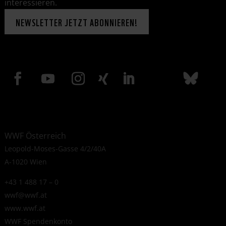
interessieren.
NEWSLETTER JETZT ABONNIEREN!
WWF Österreich
Leopold-Moses-Gasse 4/2/40A
A-1020 Wien
+43 1 488 17 – 0
wwf@wwf.at
www.wwf.at
WWF Spendenkonto