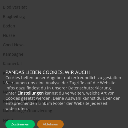
Biodiversität
Blogbeitrag
Boden
Flüsse
Good News
Kampagne
Kaunertal
PANDAS LIEBEN COOKIES, WIR AUCH!
Klima
Cookies helfen unser Angebot nutzerfreundlich zu gestalten
Meere
& erlauben uns eine Analyse der Zugriffe auf die Website.
Infos dazu findest du in unserer Datenschutzerklärung.
Nachhaltig Leben
Unter
Einstellungen
kannst du verwalten, welche Art von
Cookies gesetzt werden. Deine Auswahl kannst du über den
Nachhaltige Ernährung
entsprechenden Link im Footer der Website jederzeit
widerrufen.
Nachhaltige Finanzierung
News
Zustimmen
Ablehnen