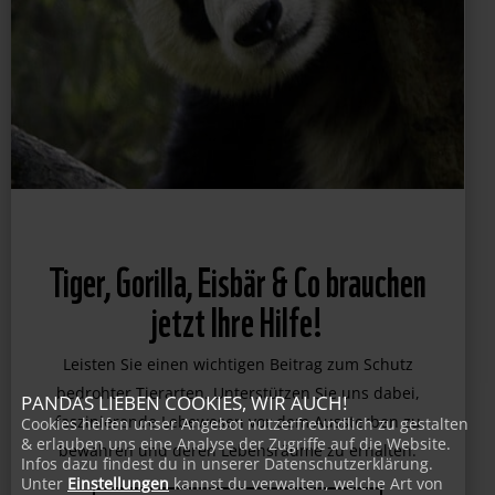
Tiger, Gorilla, Eisbär & Co brauchen
jetzt Ihre Hilfe!
PANDAS LIEBEN COOKIES, WIR AUCH!
Leisten Sie einen wichtigen Beitrag zum Schutz
Cookies helfen unser Angebot nutzerfreundlich zu gestalten
bedrohter Tierarten. Unterstützen Sie uns dabei,
& erlauben uns eine Analyse der Zugriffe auf die Website.
faszinierende Lebewesen vor dem Aussterben zu
Infos dazu findest du in unserer Datenschutzerklärung.
Unter
Einstellungen
kannst du verwalten, welche Art von
bewahren und deren Lebensräume zu erhalten.