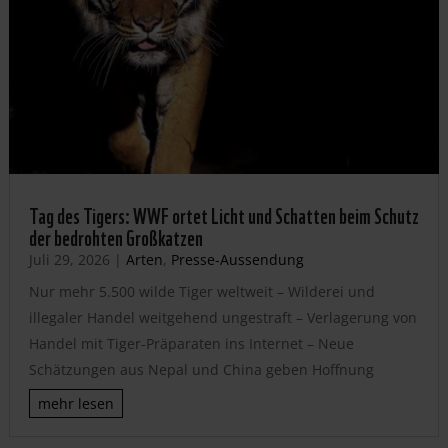
Tag des Tigers: WWF ortet Licht und Schatten beim Schutz
der bedrohten Großkatzen
Juli 29, 2026
|
Arten
,
Presse-Aussendung
Nur mehr 5.500 wilde Tiger weltweit – Wilderei und
illegaler Handel weitgehend ungestraft – Verlagerung von
Handel mit Tiger-Präparaten ins Internet – Neue
Schätzungen aus Nepal und China geben Hoffnung
mehr lesen