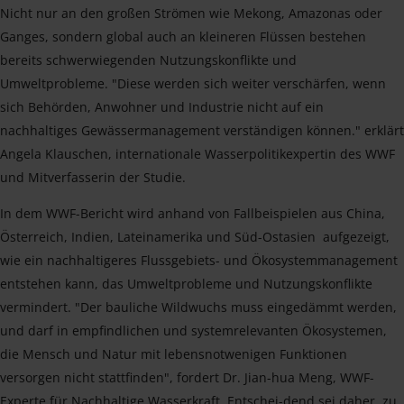
Nicht nur an den großen Strömen wie Mekong, Amazonas oder
Ganges, sondern global auch an kleineren Flüssen bestehen
bereits schwerwiegenden Nutzungskonflikte und
Umweltprobleme. "Diese werden sich weiter verschärfen, wenn
sich Behörden, Anwohner und Industrie nicht auf ein
nachhaltiges Gewässermanagement verständigen können." erklärt
Angela Klauschen, internationale Wasserpolitikexpertin des WWF
und Mitverfasserin der Studie.
In dem WWF-Bericht wird anhand von Fallbeispielen aus China,
Österreich, Indien, Lateinamerika und Süd-Ostasien aufgezeigt,
wie ein nachhaltigeres Flussgebiets- und Ökosystemmanagement
entstehen kann, das Umweltprobleme und Nutzungskonflikte
vermindert. "Der bauliche Wildwuchs muss eingedämmt werden,
und darf in empfindlichen und systemrelevanten Ökosystemen,
die Mensch und Natur mit lebensnotwenigen Funktionen
versorgen nicht stattfinden", fordert Dr. Jian-hua Meng, WWF-
Experte für Nachhaltige Wasserkraft. Entschei-dend sei daher, zu