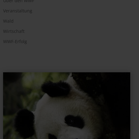
Über den WWF
Veranstaltung
Wald
Wirtschaft
WWF-Erfolg