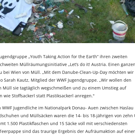
ugendgruppe „Youth Taking Action for the Earth“ ihren zweiten
chweiten Müllräumungsinitiative „Let’s do it! Austria. Einen ganze
nau bei Wien von Müll. „Mit dem Danube-Clean-Up-Day möchten wir 
so Sarah Kautz, Mitglied der WWF Jugendgruppe. „Wir wollen den
 Müll sie tagtäglich wegschmeißen und zu einem Umstieg auf
wie Stoffsackerl statt Plastiksackerl anregen."
n WWF Jugendliche im Nationalpark Donau- Auen zwischen Haslau
dschuhen und Müllsäcken waren die 14- bis 18-jährigen von zehn
t 1.500 Plastikflaschen und 15 Säcke voll mit verschiedensten
Teerpappe sind das traurige Ergebnis der Aufräumaktion auf einer