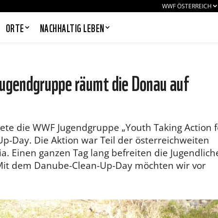
WWF ÖSTERREICH
ORTE
NACHHALTIG LEBEN
gendgruppe räumt die Donau auf
PANDAS LIEBEN COOKIES, WIR
AUCH!
Cookies helfen unser Angebot
ltete die WWF Jugendgruppe „Youth Taking Action f
nutzerfreundlich zu gestalten & erlauben
p-Day. Die Aktion war Teil der österreichweiten
uns eine Analyse der Zugriffe auf die
Website. Infos dazu findest du in unserer
ria. Einen ganzen Tag lang befreiten die Jugendlic
Datenschutzerklärung. Unter
„Mit dem Danube-Clean-Up-Day möchten wir vor
Einstellungen
kannst du verwalten,
welche Art von Cookies gesetzt werden.
Deine Auswahl kannst du über den
entsprechenden Link im Footer der
Website jederzeit widerrufen.