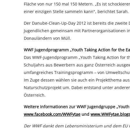
Fläche von nur 150 mal 150 Metern. „Es ist schockiere
einer einzigen Stelle sammeln kann", berichtet Sarah.
Der Danube-Clean-Up-Day 2012 ist bereits die zweit
Jugendlichen gemeinsam mit Partnerorganisationen in
Donauländern von Müll.
WWF Jugendprogramm „Youth Taking Action for the Ea
Das WWF-Jugendprogramm „Youth Taking Action for the 
Schuljahrs aus Bewerbern aus ganz Österreich ausgewä
umfangreiches Trainingsprogramm – von Umweltschutz
Im Zuge dessen wählen sie auch ein Projektthema aus,
Naturschutzprojekt um. Dabei entstand unter anderem 
Österreich.
Weitere Informationen zur WWF Jugendgruppe „Youth T
www.facebook.com/WWFytae
und
www.WWFytae.blogs
Der WWF dankt dem Lebensministerium und dem EU Pro