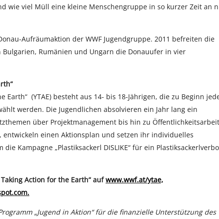
nd wie viel Müll eine kleine Menschengruppe in so kurzer Zeit an 
e Donau-Aufräumaktion der WWF Jugendgruppe. 2011 befreiten die
 Bulgarien, Rumänien und Ungarn die Donauufer in vier
rth“
Earth“ (YTAE) besteht aus 14- bis 18-Jährigen, die zu Beginn jed
hlt werden. Die Jugendlichen absolvieren ein Jahr lang ein
themen über Projektmanagement bis hin zu Öffentlichkeitsarbeit
 entwickeln einen Aktionsplan und setzen ihr individuelles
die Kampagne „Plastiksackerl DISLIKE“ für ein Plastiksackerlverbo
aking Action for the Earth“ auf
www.wwf.at/ytae,
pot.com.
gramm „Jugend in Aktion“ für die finanzielle Unterstützung des