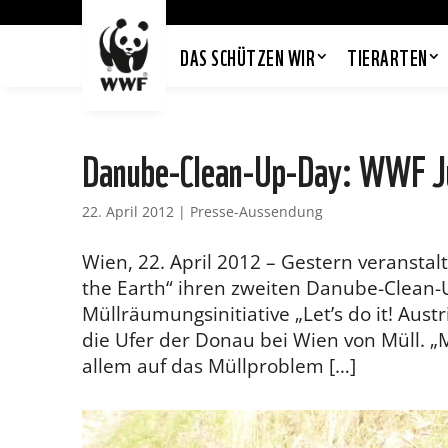
DAS SCHÜTZEN WIR
TIERARTEN
Danube-Clean-Up-Day: WWF Ju
22. April 2012
|
Presse-Aussendung
Wien, 22. April 2012 – Gestern veransta
the Earth“ ihren zweiten Danube-Clean-U
Müllräumungsinitiative „Let’s do it! Aust
die Ufer der Donau bei Wien von Müll. 
allem auf das Müllproblem […]