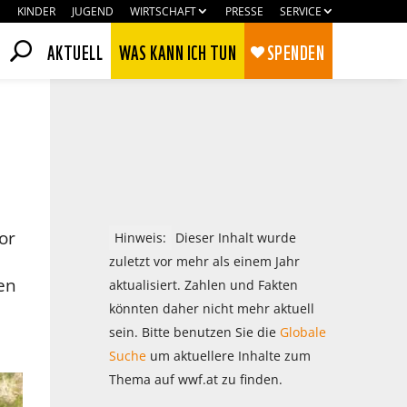
KINDER
JUGEND
WIRTSCHAFT
PRESSE
SERVICE
AKTUELL
WAS KANN ICH TUN
SPENDEN
or
Hinweis:
Dieser Inhalt wurde
zuletzt vor mehr als einem Jahr
hen
aktualisiert. Zahlen und Fakten
könnten daher nicht mehr aktuell
sein. Bitte benutzen Sie die
Globale
Zustimmen
Ablehnen
Suche
um aktuellere Inhalte zum
Thema auf wwf.at zu finden.