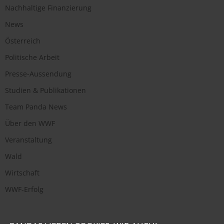
Nachhaltige Finanzierung
News
Österreich
Politische Arbeit
Presse-Aussendung
Studien & Publikationen
Team Panda News
Über den WWF
Veranstaltung
Wald
Wirtschaft
WWF-Erfolg