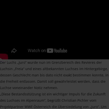
Der Luchs „Juro“ wurde nun im Grenzbereich des Revieres der
Luchsin „Freia“ und eines altbekannten Luchses im Hintergebirge,
dessen Geschlecht man bis dato nicht exakt bestimmen konnte, in
die Freiheit entlassen. Damit soll gewährleistet werden, dass die
Luchse voneinander Notiz nehmen.
„Diese Bestandsstützung ist ein wichtiger Impuls für die Zukunft
des Luchses im Alpenraum“, begrüßt Christian Pichler vom
Projektpartner WWF Österreich die Übersiedelung von „Juro“. Um