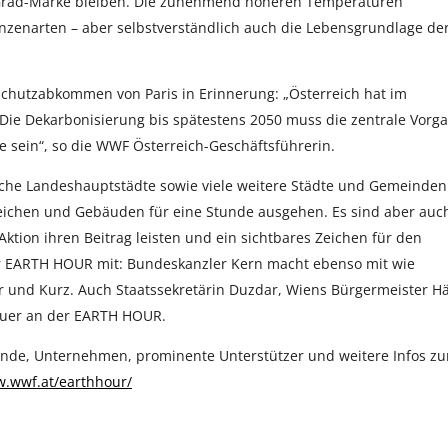
2 Grad-Marke bleiben. Die zunehmend höheren Temperaturen
anzenarten – aber selbstverständlich auch die Lebensgrundlage de
hutzabkommen von Paris in Erinnerung: „Österreich hat im
 Die Dekarbonisierung bis spätestens 2050 muss die zentrale Vorg
 sein“, so die WWF Österreich-Geschäftsführerin.
iche Landeshauptstädte sowie viele weitere Städte und Gemeinden
eichen und Gebäuden für eine Stunde ausgehen. Es sind aber auc
tion ihren Beitrag leisten und ein sichtbares Zeichen für den
der EARTH HOUR mit: Bundeskanzler Kern macht ebenso mit wie
er und Kurz. Auch Staatssekretärin Duzdar, Wiens Bürgermeister H
heuer an der EARTH HOUR.
nde, Unternehmen, prominente Unterstützer und weitere Infos zu
w.wwf.at/earthhour/