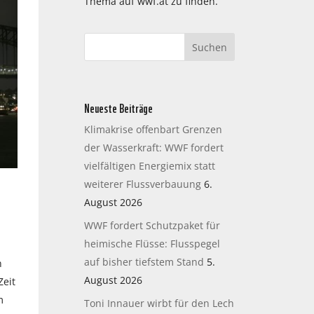
Thema auf wwf.at zu finden.
Neueste Beiträge
Klimakrise offenbart Grenzen
der Wasserkraft: WWF fordert
vielfältigen Energiemix statt
weiterer Flussverbauung
6.
August 2026
WWF fordert Schutzpaket für
heimische Flüsse: Flusspegel
auf bisher tiefstem Stand
5.
n
August 2026
Zeit
m
Toni Innauer wirbt für den Lech