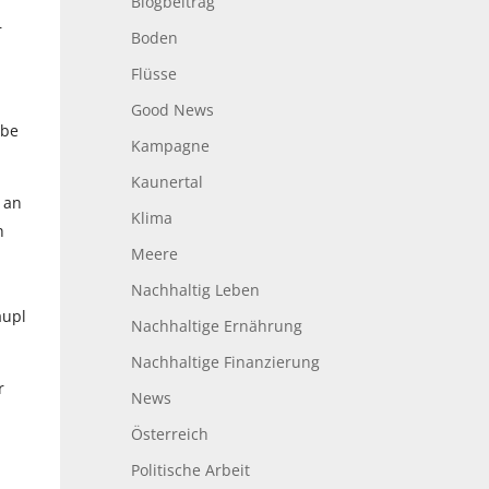
Blogbeitrag
r
Boden
Flüsse
Good News
abe
Kampagne
Kaunertal
 an
Klima
h
Meere
Nachhaltig Leben
äupl
Nachhaltige Ernährung
Nachhaltige Finanzierung
r
News
Österreich
Politische Arbeit