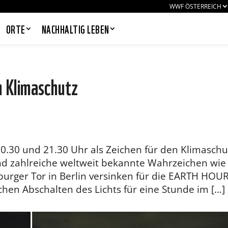
WWF ÖSTERREICH
ORTE
NACHHALTIG LEBEN
n Klimaschutz
PANDAS LIEBEN COOKIES, WIR
AUCH!
Cookies helfen unser Angebot
nutzerfreundlich zu gestalten & erlauben
0.30 und 21.30 Uhr als Zeichen für den Klimaschu
uns eine Analyse der Zugriffe auf die
Website. Infos dazu findest du in unserer
und zahlreiche weltweit bekannte Wahrzeichen wie
Datenschutzerklärung. Unter
burger Tor in Berlin versinken für die EARTH HOU
Einstellungen
kannst du verwalten,
welche Art von Cookies gesetzt werden.
en Abschalten des Lichts für eine Stunde im […]
Deine Auswahl kannst du über den
entsprechenden Link im Footer der
Website jederzeit widerrufen.