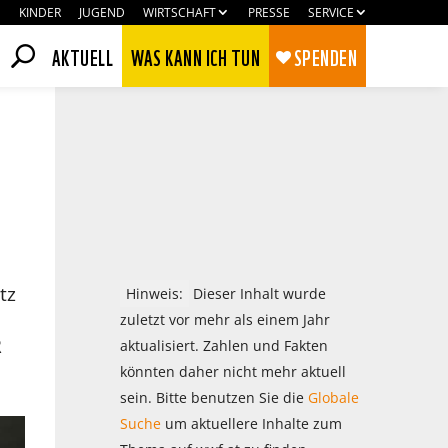
KINDER
JUGEND
WIRTSCHAFT
PRESSE
SERVICE
AKTUELL
WAS KANN ICH TUN
SPENDEN
tz
Hinweis:
Dieser Inhalt wurde
zuletzt vor mehr als einem Jahr
R
aktualisiert. Zahlen und Fakten
könnten daher nicht mehr aktuell
Zustimmen
Ablehnen
sein. Bitte benutzen Sie die
Globale
Suche
um aktuellere Inhalte zum