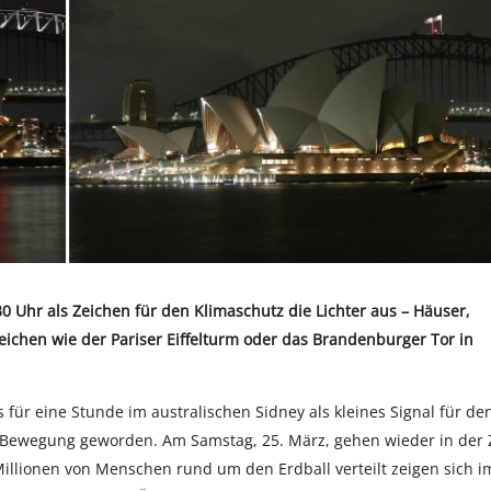
 Uhr als Zeichen für den Klimaschutz die Lichter aus – Häuser,
ichen wie der Pariser Eiffelturm oder das Brandenburger Tor in
für eine Stunde im australischen Sidney als kleines Signal für de
n Bewegung geworden. Am Samstag, 25. März, gehen wieder in der 
Millionen von Menschen rund um den Erdball verteilt zeigen sich i