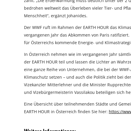
zählt. „Die Erderwärmung muss deutlich unter der 
bedrohen weltweit das Überleben vieler Tier- und Pfl
Menschheit“, ergänzt Johanides.
Der WWF ruft im Rahmen der EARTH HOUR das Klimasc
vergangenen Jahr das Abkommen von Paris ratifiziert.
für Österreichs kommende Energie- und Klimastrategie
In Österreich nehmen wie im vergangenen Jahr sämtl
der EARTH HOUR teil und lassen die Lichter an Wahrz
eine ganze Reihe von Unternehmen, die bei der WWF-Ak
Klimaschutz setzen – und auch die Politik zieht bei 
Vizekanzler Mitterlehner und die Minister Rupprecht
und Vizebürgermeisterin Vassilakou beteiligen sich 
Eine Übersicht über teilnehmenden Städte und Gemei
EARTH HOUR in Österreich finden Sie hier:
https://ww
Weitere Informationen: