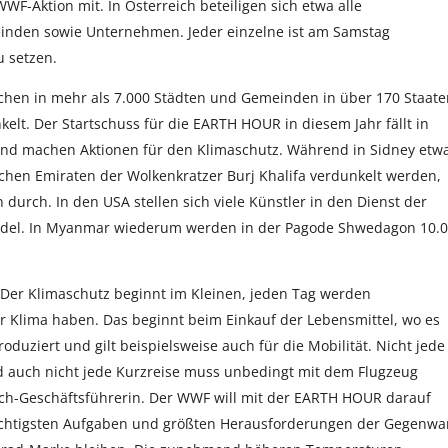
-Aktion mit. In Österreich beteiligen sich etwa alle
inden sowie Unternehmen. Jeder einzelne ist am Samstag
u setzen.
hen in mehr als 7.000 Städten und Gemeinden in über 170 Staate
. Der Startschuss für die EARTH HOUR in diesem Jahr fällt in
und machen Aktionen für den Klimaschutz. Während in Sidney etw
chen Emiraten der Wolkenkratzer Burj Khalifa verdunkelt werden,
durch. In den USA stellen sich viele Künstler in den Dienst der
el. In Myanmar wiederum werden in der Pagode Shwedagon 10.
Der Klimaschutz beginnt im Kleinen, jeden Tag werden
r Klima haben. Das beginnt beim Einkauf der Lebensmittel, wo es
uziert und gilt beispielsweise auch für die Mobilität. Nicht jede
d auch nicht jede Kurzreise muss unbedingt mit dem Flugzeug
ch-Geschäftsführerin. Der WWF will mit der EARTH HOUR darauf
chtigsten Aufgaben und größten Herausforderungen der Gegenwa