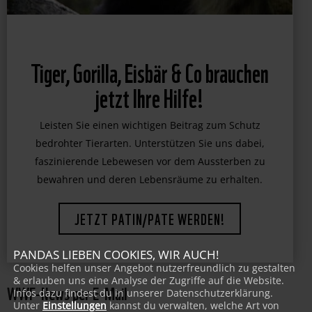
Tiger, Gorilla, Eisbär & Co brauchen
jetzt Ihre Hilfe!
Leisten Sie einen wichtigen Beitrag zum Schutz
bedrohter Tierarten. Unterstützen Sie uns dabei,
faszinierende Lebewesen vor dem Aussterben zu
bewahren und deren Lebensräume zu erhalten.
JETZT PATIN/PATE WERDEN!
PANDAS LIEBEN COOKIES, WIR AUCH!
Cookies helfen unser Angebot nutzerfreundlich zu gestalten
& erlauben uns eine Analyse der Zugriffe auf die Website.
WWF-News per E-Mail
Infos dazu findest du in unserer Datenschutzerklärung.
Unter
Einstellungen
kannst du verwalten, welche Art von