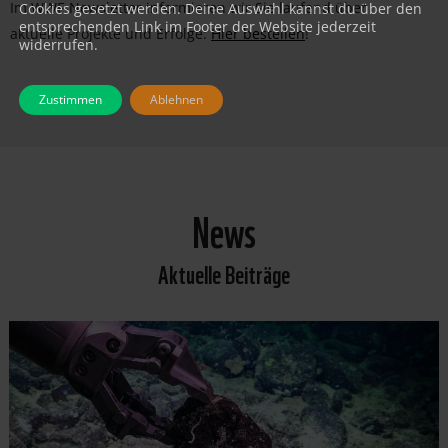
Im WWF-Newsletter informieren wir Sie laufend über
Cookies gesetzt werden. Deine Auswahl kannst du über den
entsprechenden Link im Footer der Website jederzeit
aktuelle Projekte und Erfolge:
Hier bestellen
!
widerrufen.
Zustimmen
Ablehnen
News
Aktuelle Beiträge