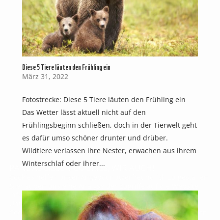
Diese 5 Tiere läuten den Frühling ein
März 31, 2022
Fotostrecke: Diese 5 Tiere läuten den Frühling ein
Das Wetter lässt aktuell nicht auf den
Frühlingsbeginn schließen, doch in der Tierwelt geht
es dafür umso schöner drunter und drüber.
Wildtiere verlassen ihre Nester, erwachen aus ihrem
Winterschlaf oder ihrer...
PANDAS LIEBEN COOKIES, WIR AUCH!
Cookies helfen unser Angebot nutzerfreundlich zu gestalten
& erlauben uns eine Analyse der Zugriffe auf die Website.
Infos dazu findest du in unserer Datenschutzerklärung.
Unter
Einstellungen
kannst du verwalten, welche Art von
Cookies gesetzt werden. Deine Auswahl kannst du über den