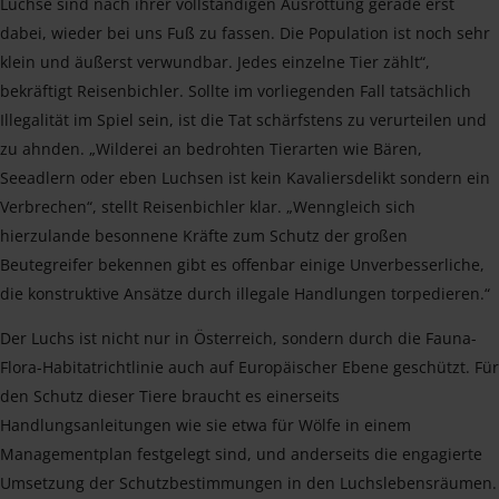
Luchse sind nach ihrer vollständigen Ausrottung gerade erst
dabei, wieder bei uns Fuß zu fassen. Die Population ist noch sehr
klein und äußerst verwundbar. Jedes einzelne Tier zählt“,
bekräftigt Reisenbichler. Sollte im vorliegenden Fall tatsächlich
Illegalität im Spiel sein, ist die Tat schärfstens zu verurteilen und
zu ahnden. „Wilderei an bedrohten Tierarten wie Bären,
Seeadlern oder eben Luchsen ist kein Kavaliersdelikt sondern ein
Verbrechen“, stellt Reisenbichler klar. „Wenngleich sich
hierzulande besonnene Kräfte zum Schutz der großen
Beutegreifer bekennen gibt es offenbar einige Unverbesserliche,
die konstruktive Ansätze durch illegale Handlungen torpedieren.“
Der Luchs ist nicht nur in Österreich, sondern durch die Fauna-
Flora-Habitatrichtlinie auch auf Europäischer Ebene geschützt. Für
den Schutz dieser Tiere braucht es einerseits
Handlungsanleitungen wie sie etwa für Wölfe in einem
Managementplan festgelegt sind, und anderseits die engagierte
Umsetzung der Schutzbestimmungen in den Luchslebensräumen.