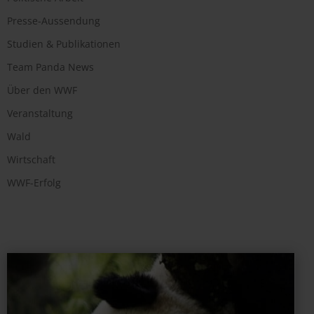
Presse-Aussendung
Studien & Publikationen
Team Panda News
Über den WWF
Veranstaltung
Wald
Wirtschaft
WWF-Erfolg