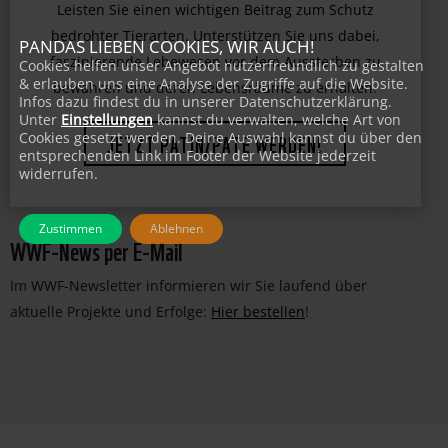
Leisten Sie einen wichtigen Beitrag zum Schutz
PANDAS LIEBEN COOKIES, WIR AUCH!
bedrohter Tierarten. Unterstützen Sie uns dabei,
Cookies helfen unser Angebot nutzerfreundlich zu gestalten
& erlauben uns eine Analyse der Zugriffe auf die Website.
faszinierende Lebewesen vor dem Aussterben zu
Infos dazu findest du in unserer Datenschutzerklärung.
bewahren und deren Lebensräume zu erhalten.
Unter
Einstellungen
kannst du verwalten, welche Art von
Cookies gesetzt werden. Deine Auswahl kannst du über den
entsprechenden Link im Footer der Website jederzeit
JETZT PATIN/PATE WERDEN!
widerrufen.
Zustimmen
Ablehnen
WWF-News per E-Mail
Im WWF-Newsletter informieren wir Sie laufend über
aktuelle Projekte und Erfolge:
Hier bestellen
!