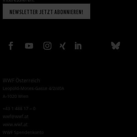
NEWSLETTER JETZT ABONNIEREN!
WWF Österreich
Leopold-Moses-Gasse 4/2/40A
A-1020 Wien
+43 1 488 17 – 0
wwf@wwf.at
www.wwf.at
WWF Spendenkonto