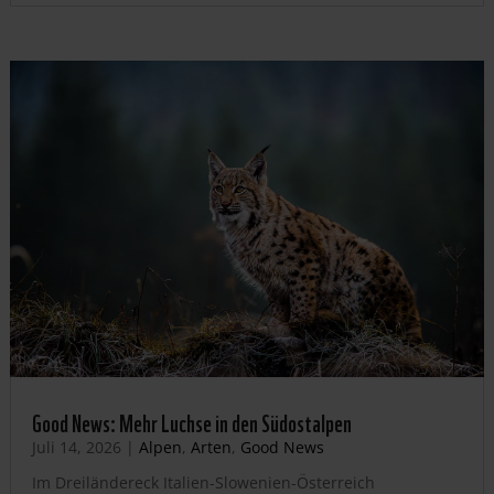
Good News: Mehr Luchse in den Südostalpen
Juli 14, 2026
|
Alpen
,
Arten
,
Good News
Im Dreiländereck Italien-Slowenien-Österreich