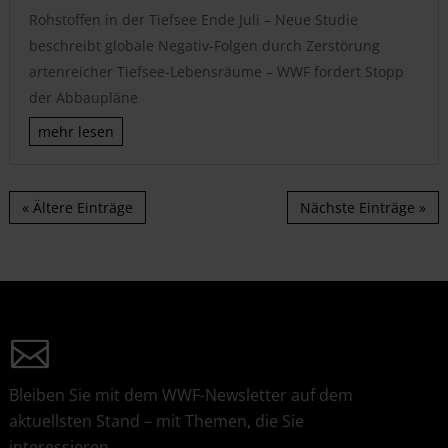
Rohstoffen in der Tiefsee Ende Juli – Neue Studie
beschreibt globale Negativ-Folgen durch Zerstörung
artenreicher Tiefsee-Lebensräume – WWF fordert Stopp
der Abbaupläne
mehr lesen
« Ältere Einträge
Nächste Einträge »
Bleiben Sie mit dem WWF-Newsletter auf dem
aktuellsten Stand – mit Themen, die Sie
interessieren.