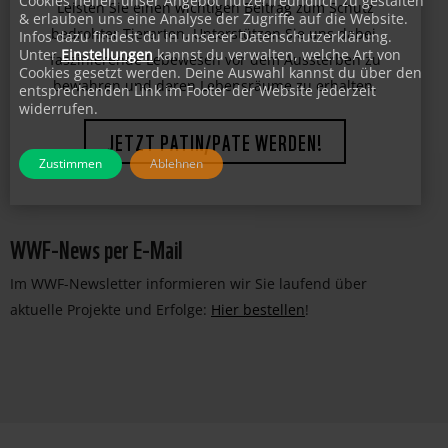
Cookies helfen unser Angebot nutzerfreundlich zu gestalten
& erlauben uns eine Analyse der Zugriffe auf die Website.
Leisten Sie einen wichtigen Beitrag zum Schutz
Infos dazu findest du in unserer Datenschutzerklärung.
Unter
Einstellungen
kannst du verwalten, welche Art von
bedrohter Tierarten. Unterstützen Sie uns dabei,
Cookies gesetzt werden. Deine Auswahl kannst du über den
faszinierende Lebewesen vor dem Aussterben zu
entsprechenden Link im Footer der Website jederzeit
widerrufen.
bewahren und deren Lebensräume zu erhalten.
JETZT PATIN/PATE WERDEN!
Zustimmen
Ablehnen
WWF-News per E-Mail
Im WWF-Newsletter informieren wir Sie laufend über
aktuelle Projekte und Erfolge:
Hier bestellen
!