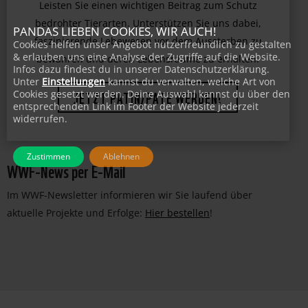
Leisten Sie einen wichtigen Beitrag zum Schutz
PANDAS LIEBEN COOKIES, WIR AUCH!
bedrohter Tierarten. Unterstützen Sie uns dabei,
Cookies helfen unser Angebot nutzerfreundlich zu gestalten
& erlauben uns eine Analyse der Zugriffe auf die Website.
faszinierende Lebewesen vor dem Aussterben zu
Infos dazu findest du in unserer Datenschutzerklärung.
bewahren und deren Lebensräume zu erhalten.
Unter
Einstellungen
kannst du verwalten, welche Art von
Cookies gesetzt werden. Deine Auswahl kannst du über den
entsprechenden Link im Footer der Website jederzeit
JETZT PATIN/PATE WERDEN!
widerrufen.
Zustimmen
Ablehnen
WWF-News per E-Mail
Im WWF-Newsletter informieren wir Sie laufend über
aktuelle Projekte und Erfolge:
Hier bestellen
!