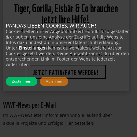
Tiger, Gorilla, Eisbär & Co brauchen
jetzt Ihre Hilfe!
PANDAS LIEBEN COOKIES, WIR AUCH!
Cookies helfen unser Angebot nutzerfreundlich zu gestalten
Leisten Sie einen wichtigen Beitrag zum Schutz
& erlauben uns eine Analyse der Zugriffe auf die Website.
Infos dazu findest du in unserer Datenschutzerklärung.
bedrohter Tierarten. Unterstützen Sie uns dabei,
Unter
Einstellungen
kannst du verwalten, welche Art von
faszinierende Lebewesen vor dem Aussterben zu
Cookies gesetzt werden. Deine Auswahl kannst du über den
entsprechenden Link im Footer der Website jederzeit
bewahren und deren Lebensräume zu erhalten.
widerrufen.
JETZT PATIN/PATE WERDEN!
Zustimmen
Ablehnen
WWF-News per E-Mail
Im WWF-Newsletter informieren wir Sie laufend über
aktuelle Projekte und Erfolge:
Hier bestellen
!