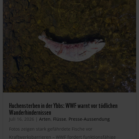
Huchensterben in der Ybbs: WWF warnt vor tödlichen
Wanderhindernissen
Juli 16, 2026
|
Arten
,
Flüsse
,
Presse-Aussendung
Fotos zeigen stark gefährdete Fische vor
Kraftwerksbarrieren – WWF fordert funktionsfähige