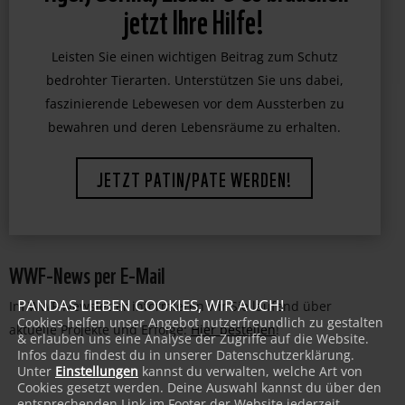
Tiger, Gorilla, Eisbär & Co brauchen
jetzt Ihre Hilfe!
Leisten Sie einen wichtigen Beitrag zum Schutz
bedrohter Tierarten. Unterstützen Sie uns dabei,
faszinierende Lebewesen vor dem Aussterben zu
bewahren und deren Lebensräume zu erhalten.
JETZT PATIN/PATE WERDEN!
WWF-News per E-Mail
PANDAS LIEBEN COOKIES, WIR AUCH!
Im WWF-Newsletter informieren wir Sie laufend über
Cookies helfen unser Angebot nutzerfreundlich zu gestalten
aktuelle Projekte und Erfolge:
Hier bestellen
!
& erlauben uns eine Analyse der Zugriffe auf die Website.
Infos dazu findest du in unserer Datenschutzerklärung.
Unter
Einstellungen
kannst du verwalten, welche Art von
Cookies gesetzt werden. Deine Auswahl kannst du über den
entsprechenden Link im Footer der Website jederzeit