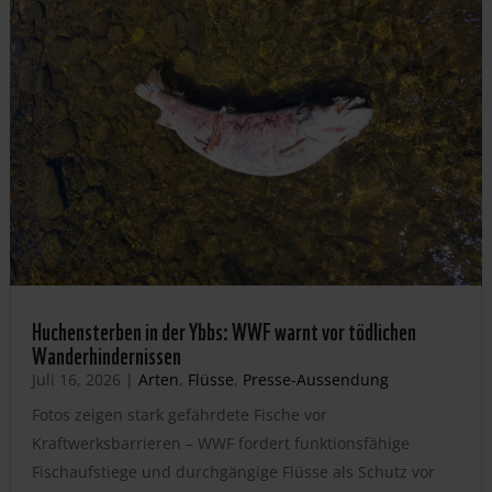
Huchensterben in der Ybbs: WWF warnt vor tödlichen
Wanderhindernissen
Juli 16, 2026
|
Arten
,
Flüsse
,
Presse-Aussendung
Fotos zeigen stark gefährdete Fische vor
Kraftwerksbarrieren – WWF fordert funktionsfähige
Fischaufstiege und durchgängige Flüsse als Schutz vor