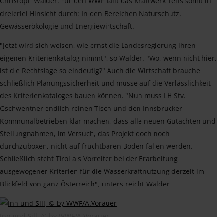
Christoph Walder. Für den WWF fällt das Kraftwerk Telfs somit in
dreierlei Hinsicht durch: In den Bereichen Naturschutz,
Gewässerökologie und Energiewirtschaft.
"Jetzt wird sich weisen, wie ernst die Landesregierung ihren
eigenen Kriterienkatalog nimmt", so Walder. "Wo, wenn nicht hier,
ist die Rechtslage so eindeutig?" Auch die Wirtschaft brauche
schließlich Planungssicherheit und müsse auf die Verlässlichkeit
des Kriterienkataloges bauen können. "Nun muss LH Stv.
Gschwentner endlich reinen Tisch und den Innsbrucker
Kommunalbetrieben klar machen, dass alle neuen Gutachten und
Stellungnahmen, im Versuch, das Projekt doch noch
durchzuboxen, nicht auf fruchtbaren Boden fallen werden.
Schließlich steht Tirol als Vorreiter bei der Erarbeitung
ausgewogener Kriterien für die Wasserkraftnutzung derzeit im
Blickfeld von ganz Österreich", unterstreicht Walder.
Inn und Sill, © by WWF/A.Vorauer