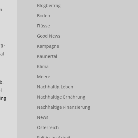
Blogbeitrag
m
Boden
Flüsse
Good News
für
Kampagne
al
Kaunertal
Klima
Meere
b,
Nachhaltig Leben
l
Nachhaltige Ernährung
ing
,
Nachhaltige Finanzierung
News
Österreich
Politische Arbeit