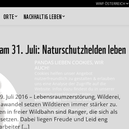
WWF ÖSTERREICH
ORTE
NACHHALTIG LEBEN
 am 31. Juli: Naturschutzhelden leben
PANDAS LIEBEN COOKIES, WIR
AUCH!
Cookies helfen unser Angebot
nutzerfreundlich zu gestalten & erlauben
uns eine Analyse der Zugriffe auf die
Website. Infos dazu findest du in unserer
Datenschutzerklärung. Unter
 Juli 2016 – Lebensraumzerstörung, Wilderei,
Einstellungen
kannst du verwalten,
imawandel setzen Wildtieren immer stärker zu.
welche Art von Cookies gesetzt werden.
Deine Auswahl kannst du über den
n in freier Wildbahn sind Ranger, die sich als
entsprechenden Link im Footer der
insetzen. Dabei liegen Freude und Leid eng
Website jederzeit widerrufen.
arbeiter […]