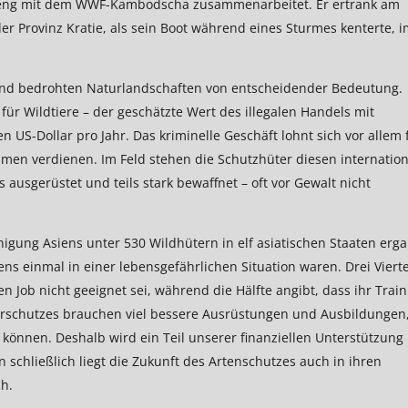
ie eng mit dem WWF-Kambodscha zusammenarbeitet. Er ertrank am
 Provinz Kratie, als sein Boot während eines Sturmes kenterte, i
 und bedrohten Naturlandschaften von entscheidender Bedeutung.
ür Wildtiere – der geschätzte Wert des illegalen Handels mit
n US-Dollar pro Jahr. Das kriminelle Geschäft lohnt sich vor allem 
mmen verdienen. Im Feld stehen die Schutzhüter diesen internation
 ausgerüstet und teils stark bewaffnet – oft vor Gewalt nicht
gung Asiens unter 530 Wildhütern in elf asiatischen Staaten erga
ns einmal in einer lebensgefährlichen Situation waren. Drei Vierte
n Job nicht geeignet sei, während die Hälfte angibt, dass ihr Train
turschutzes brauchen viel bessere Ausrüstungen und Ausbildungen
n können. Deshalb wird ein Teil unserer finanziellen Unterstützung
schließlich liegt die Zukunft des Artenschutzes auch in ihren
h.