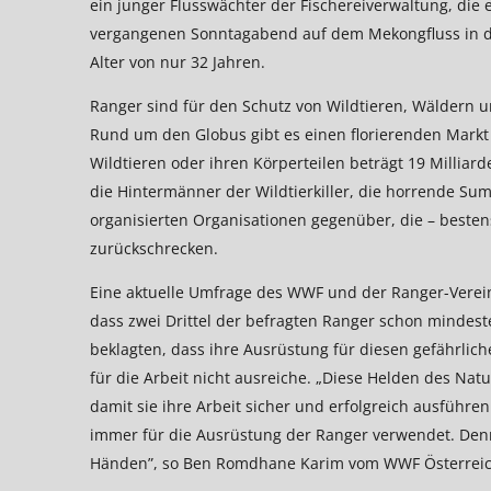
ein junger Flusswächter der Fischereiverwaltung, d
vergangenen Sonntagabend auf dem Mekongfluss in der
Alter von nur 32 Jahren.
Ranger sind für den Schutz von Wildtieren, Wäldern
Rund um den Globus gibt es einen florierenden Markt f
Wildtieren oder ihren Körperteilen beträgt 19 Milliarde
die Hintermänner der Wildtierkiller, die horrende Su
organisierten Organisationen gegenüber, die – bestens
zurückschrecken.
Eine aktuelle Umfrage des WWF und der Ranger-Vereini
dass zwei Drittel der befragten Ranger schon mindeste
beklagten, dass ihre Ausrüstung für diesen gefährliche
für die Arbeit nicht ausreiche. „Diese Helden des Na
damit sie ihre Arbeit sicher und erfolgreich ausführe
immer für die Ausrüstung der Ranger verwendet. Denn 
Händen”, so Ben Romdhane Karim vom WWF Österreic