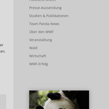
Presse-Aussendung
Studien & Publikationen
Team Panda News
Über den WWF
Veranstaltung
er
Wald
ten.
Wirtschaft
WWF-Erfolg