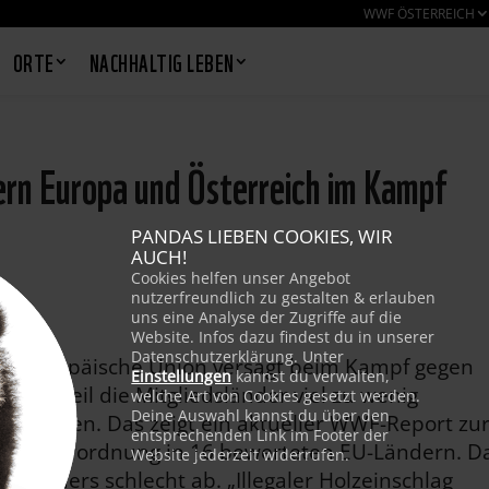
WWF ÖSTERREICH
ORTE
NACHHALTIG LEBEN
rn Europa und Österreich im Kampf
PANDAS LIEBEN COOKIES, WIR
AUCH!
Cookies helfen unser Angebot
nutzerfreundlich zu gestalten & erlauben
uns eine Analyse der Zugriffe auf die
Website. Infos dazu findest du in unserer
Datenschutzerklärung. Unter
Die Europäische Union versagt beim Kampf gegen
Einstellungen
kannst du verwalten,
del, weil die Mitgliedsländer viel zu wenig
welche Art von Cookies gesetzt werden.
Deine Auswahl kannst du über den
n vorsehen. Das zeigt ein aktueller WWF-Report zu
entsprechenden Link im Footer der
delsverordnung in 16 bewerteten EU-Ländern. D
Website jederzeit widerrufen.
besonders schlecht ab. „Illegaler Holzeinschlag