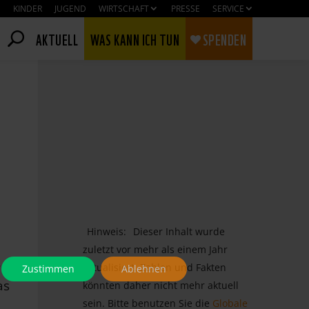
KINDER
JUGEND
WIRTSCHAFT
PRESSE
SERVICE
AKTUELL
WAS KANN ICH TUN
SPENDEN
Hinweis:
Dieser Inhalt wurde
zuletzt vor mehr als einem Jahr
r
aktualisiert. Zahlen und Fakten
Zustimmen
Ablehnen
as
könnten daher nicht mehr aktuell
sein. Bitte benutzen Sie die
Globale