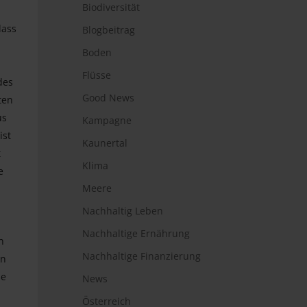
Biodiversität
dass
Blogbeitrag
Boden
Flüsse
des
Good News
ten
us
Kampagne
ist
Kaunertal
t
Klima
e
Meere
Nachhaltig Leben
Nachhaltige Ernährung
n
Nachhaltige Finanzierung
en
se
News
Österreich