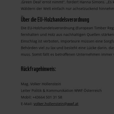
‚Green Deal‘ ernst nimmt“, fordert Hanna Simons. „Es
Wäldern der Welt einfach nur achselzuckend hinnehm
Über die EU-Holzhandelsverordnung
Die EU-Holzhandelsverordnung (European Timber Regula
fernhalten und Holz aus nachhaltigen Quellen stärken
Einschlag ist verboten, Importeure müssen eine Sorgfa
Behörden viel zu lax und besteht eine Lücke darin, das
muss. Somit fällt es betroffenen Unternehmen immer w
Rückfragehinweis:
Mag. Volker Hollenstein
Leiter Politik & Kommunikation WWF Österreich
Mobil: +43664 501 31 58
E-Mail:
volker.hollenstein@wwf.at