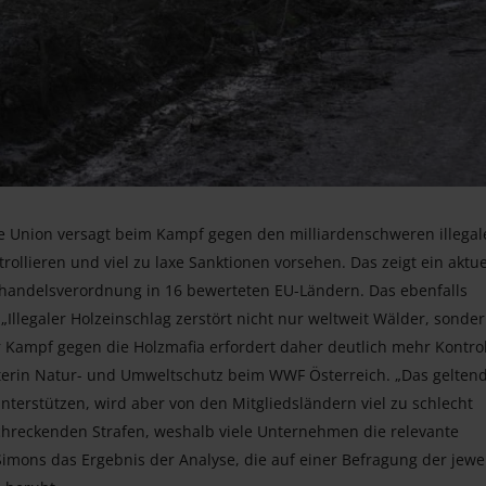
e Union versagt beim Kampf gegen den milliardenschweren illegal
rollieren und viel zu laxe Sanktionen vorsehen. Das zeigt ein aktue
andelsverordnung in 16 bewerteten EU-Ländern. Das ebenfalls
„Illegaler Holzeinschlag zerstört nicht nur weltweit Wälder, sonde
er Kampf gegen die Holzmafia erfordert daher deutlich mehr Kontro
iterin Natur- und Umweltschutz beim WWF Österreich. „Das gelten
terstützen, wird aber von den Mitgliedsländern viel zu schlecht
hreckenden Strafen, weshalb viele Unternehmen die relevante
imons das Ergebnis der Analyse, die auf einer Befragung der jewe