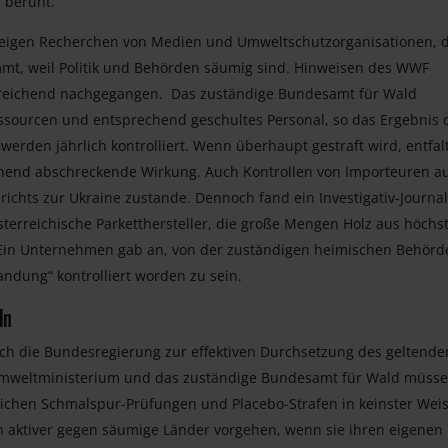
 beruht.
zeigen Recherchen von Medien und Umweltschutzorganisationen, 
ommt, weil Politik und Behörden säumig sind. Hinweisen des WWF
zureichend nachgegangen. Das zuständige Bundesamt für Wald
Ressourcen und entsprechend geschultes Personal, so das Ergebnis 
werden jährlich kontrolliert. Wenn überhaupt gestraft wird, entfal
hend abschreckende Wirkung. Auch Kontrollen von Importeuren a
chts zur Ukraine zustande. Dennoch fand ein Investigativ-Journal
erreichische Parketthersteller, die große Mengen Holz aus höchs
n. Ein Unternehmen gab an, von der zuständigen heimischen Behörd
ndung“ kontrolliert worden zu sein.
ln
ch die Bundesregierung zur effektiven Durchsetzung des geltende
 Umweltministerium und das zuständige Bundesamt für Wald müss
eichen Schmalspur-Prüfungen und Placebo-Strafen in keinster Wei
h aktiver gegen säumige Länder vorgehen, wenn sie ihren eigenen