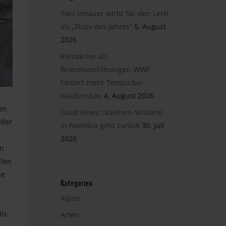
Toni Innauer wirbt für den Lech
als „Fluss des Jahres“
5. August
2026
Klimakrise als
Brandbeschleuniger: WWF
fordert mehr Tempo bei
Waldumbau
4. August 2026
en
Good News: Nashorn-Wilderei
ller
in Namibia geht zurück
30. Juli
2026
rn
llen
de
Kategorien
Alpen
ils
Arten