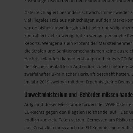
zuständigen Behörden in den teilnehmenden Ländern
Österreich agiert besonders schwach. Immer wieder 
viel illegales Holz aus Kahlschlägen auf den Markt k
wurde bisher entweder gar nicht oder nur völlig un
kontrolliert viel zu wenig, hat zu wenige personelle 
Reports. Weniger als ein Prozent der Marktteilnehmer 
die Strafen und Sanktionsmechanismen keine ausreic
Hochrisikoländern kamen erst aufgrund eines NGO-Beri
der Rechercheplattform Addendum zuletzt mehrere öst
zweifelhafter ukrainischer Herkunft beschafft hatte
im Jahr 2019 zweimal mit dem Ergebnis „keine Beansta
Umweltministerium und Behörden müssen hande
Aufgrund dieser Missstände fordert der WWF Österrei
EU-Rechts gegen den illegalen Holzhandel auf. „Das
endlich konkrete Taten setzen. Gemessen am Risiko r
aus. Zusätzlich muss auch die EU-Kommission deutlic