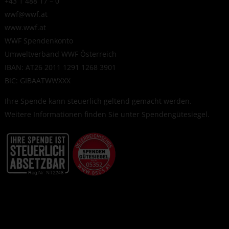
+43 1 488 17 – 0
wwf@wwf.at
www.wwf.at
WWF Spendenkonto
Umweltverband WWF Österreich
IBAN: AT26 2011 1291 1268 3901
BIC: GIBAATWWXXX
Ihre Spende kann steuerlich geltend gemacht werden.
Weitere Informationen finden Sie unter
Spendengütesiegel
.