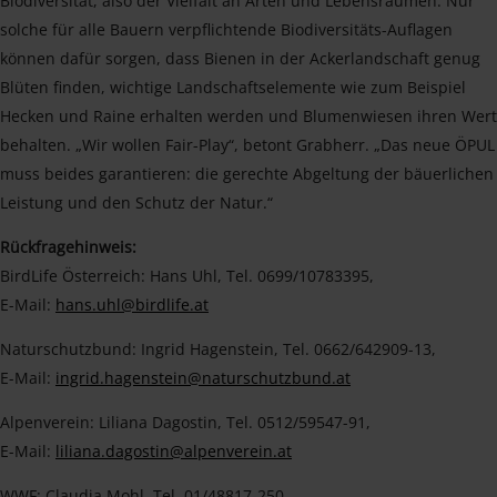
Biodiversität, also der Vielfalt an Arten und Lebensräumen. Nur
solche für alle Bauern verpflichtende Biodiversitäts-Auflagen
können dafür sorgen, dass Bienen in der Ackerlandschaft genug
Blüten finden, wichtige Landschaftselemente wie zum Beispiel
Hecken und Raine erhalten werden und Blumenwiesen ihren Wert
behalten. „Wir wollen Fair-Play“, betont Grabherr. „Das neue ÖPUL
muss beides garantieren: die gerechte Abgeltung der bäuerlichen
Leistung und den Schutz der Natur.“
Rückfragehinweis:
BirdLife Österreich: Hans Uhl, Tel. 0699/10783395,
E-Mail:
hans.uhl@birdlife.at
Naturschutzbund: Ingrid Hagenstein, Tel. 0662/642909-13,
E-Mail:
ingrid.hagenstein@naturschutzbund.at
Alpenverein: Liliana Dagostin, Tel. 0512/59547-91,
E-Mail:
liliana.dagostin@alpenverein.at
WWF: Claudia Mohl, Tel. 01/48817-250,