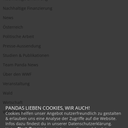
Nachhaltige Finanzierung
News
Österreich
Politische Arbeit
Presse-Aussendung
Studien & Publikationen
Team Panda News
Über den WWF
Veranstaltung
Wald
Wirtschaft
PANDAS LIEBEN COOKIES, WIR AUCH!
WWF-Erfolg
Cookies helfen unser Angebot nutzerfreundlich zu gestalten
& erlauben uns eine Analyse der Zugriffe auf die Website.
Infos dazu findest du in unserer Datenschutzerklärung.