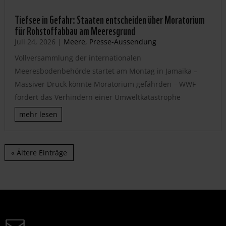
Tiefsee in Gefahr: Staaten entscheiden über Moratorium
für Rohstoffabbau am Meeresgrund
Juli 24, 2026
|
Meere
,
Presse-Aussendung
Vollversammlung der internationalen
Meeresbodenbehörde startet am Montag in Jamaika –
Massiver Druck könnte Moratorium gefährden – WWF
fordert das Verhindern einer Umweltkatastrophe
mehr lesen
« Ältere Einträge