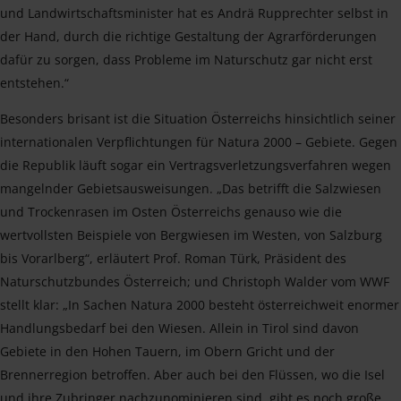
und Landwirtschaftsminister hat es Andrä Rupprechter selbst in
der Hand, durch die richtige Gestaltung der Agrarförderungen
dafür zu sorgen, dass Probleme im Naturschutz gar nicht erst
entstehen.“
Besonders brisant ist die Situation Österreichs hinsichtlich seiner
internationalen Verpflichtungen für Natura 2000 – Gebiete. Gegen
die Republik läuft sogar ein Vertragsverletzungsverfahren wegen
mangelnder Gebietsausweisungen. „Das betrifft die Salzwiesen
und Trockenrasen im Osten Österreichs genauso wie die
wertvollsten Beispiele von Bergwiesen im Westen, von Salzburg
bis Vorarlberg“, erläutert Prof. Roman Türk, Präsident des
Naturschutzbundes Österreich; und Christoph Walder vom WWF
stellt klar: „In Sachen Natura 2000 besteht österreichweit enormer
Handlungsbedarf bei den Wiesen. Allein in Tirol sind davon
Gebiete in den Hohen Tauern, im Obern Gricht und der
Brennerregion betroffen. Aber auch bei den Flüssen, wo die Isel
und ihre Zubringer nachzunominieren sind, gibt es noch große