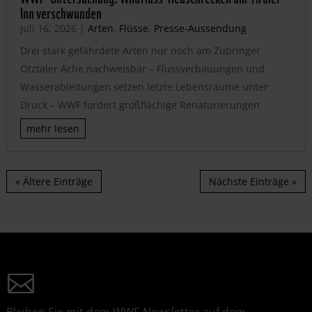
Inn verschwunden
Juli 16, 2026
|
Arten
,
Flüsse
,
Presse-Aussendung
Drei stark gefährdete Arten nur noch am Zubringer
Ötztaler Ache nachweisbar – Flussverbauungen und
Wasserableitungen setzen letzte Lebensräume unter
Druck – WWF fordert großflächige Renaturierungen
mehr lesen
« Ältere Einträge
Nächste Einträge »
Bleiben Sie mit dem WWF-Newsletter auf dem