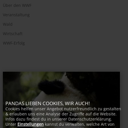
Über den WWF
Veranstaltung
Wald
Wirtschaft
WWF-Erfolg
PANDAS LIEBEN COOKIES, WIR AUCH!
Cookies helfen unser Angebot nutzerfreundlich zu gestalten
& erlauben uns eine Analyse der Zugriffe auf die Website.
Infos dazu findest du in unserer Datenschutzerklärung.
Unter
Einstellungen
kannst du verwalten, welche Art von