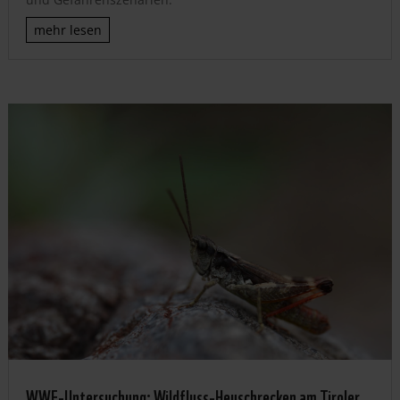
mehr lesen
WWF-Untersuchung: Wildfluss-Heuschrecken am Tiroler