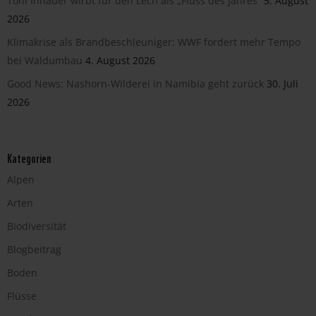
Toni Innauer wirbt für den Lech als „Fluss des Jahres“
5. August
2026
Klimakrise als Brandbeschleuniger: WWF fordert mehr Tempo
bei Waldumbau
4. August 2026
Good News: Nashorn-Wilderei in Namibia geht zurück
30. Juli
2026
Kategorien
Alpen
Arten
Biodiversität
Blogbeitrag
Boden
Flüsse