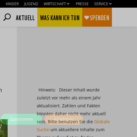
KINDER
JUGEND
WIRTSCHAFT
PRESSE
SERVICE
AKTUELL
WAS KANN ICH TUN
SPENDEN
n
Hinweis:
Dieser Inhalt wurde
zuletzt vor mehr als einem Jahr
aktualisiert. Zahlen und Fakten
könnten daher nicht mehr aktuell
Zustimmen
Ablehnen
sein. Bitte benutzen Sie die
Globale
Suche
um aktuellere Inhalte zum