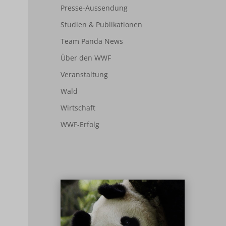
Presse-Aussendung
Studien & Publikationen
Team Panda News
Über den WWF
Veranstaltung
Wald
Wirtschaft
WWF-Erfolg